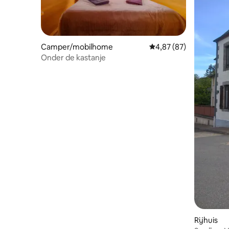
Camper/mobilhome
Gemiddelde beoordelin
4,87 (87)
Onder de kastanje
Rijhuis