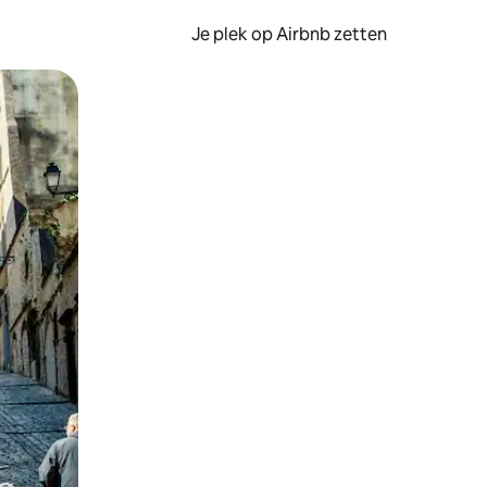
Je plek op Airbnb zetten
en of swipen.