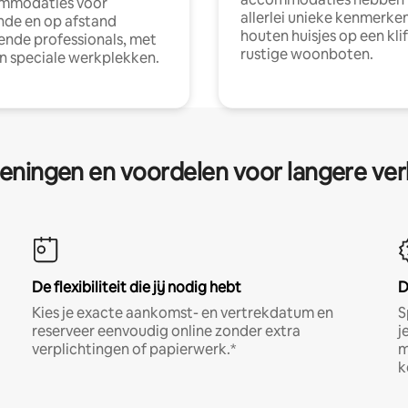
mmodaties voor
allerlei unieke kenmerken
nde en op afstand
houten huisjes op een klif
nde professionals, met
rustige woonboten.
en speciale werkplekken.
eningen en voordelen voor langere ver
De flexibiliteit die jij nodig hebt
D
Kies je exacte aankomst- en vertrekdatum en
S
reserveer eenvoudig online zonder extra
j
verplichtingen of papierwerk.*
m
k