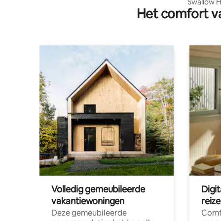
Swallow H
Het comfort va
& Breakfa
Volledig gemeubileerde
Digi
vakantiewoningen
reiz
Deze gemeubileerde
Comf