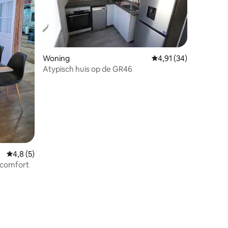
Woning
Gemiddelde beoordeli
4,91 (34)
Atypisch huis op de GR46
Gemiddelde beoordeling van 4,8 op 5, 5 recensies
4,8 (5)
 comfort
ecensies