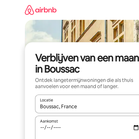
Ga
direct
naar
inhoud
Verblijven van een maa
in Boussac
Ontdek langetermijnwoningen die als thuis
aanvoelen voor een maand of langer.
Locatie
Wanneer er resultaten beschikbaar zijn, maak je 
Aankomst