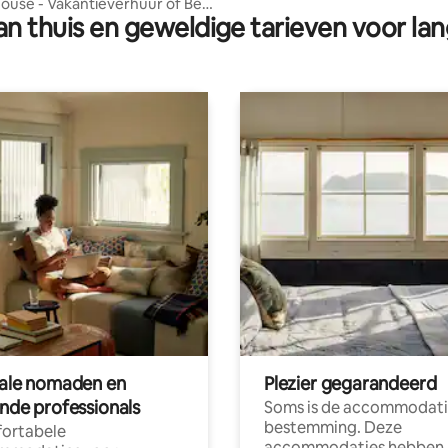
ouse - Vakantieverhuur of Bed
n thuis en geweldige tarieven voor lan
st.
tale nomaden en
Plezier gegarandeerd
ende professionals
Soms is de accommodati
bestemming. Deze
ortabele
accommodaties hebben