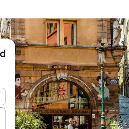
nd
een keuze met je de pijltjestoetsen omhoog en omlaag, óf door te tikk