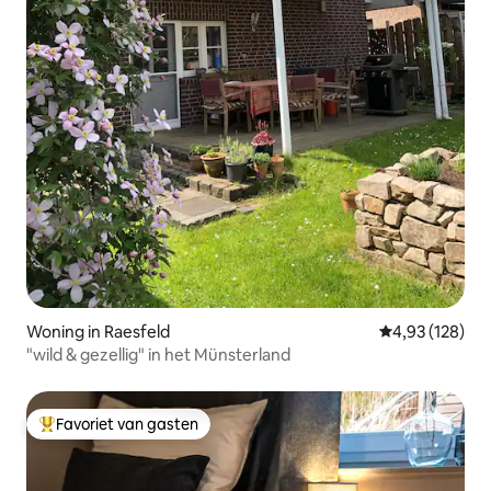
Woning in Raesfeld
Gemiddelde beo
4,93 (128)
"wild & gezellig" in het Münsterland
Favoriet van gasten
Topfavoriet van gasten