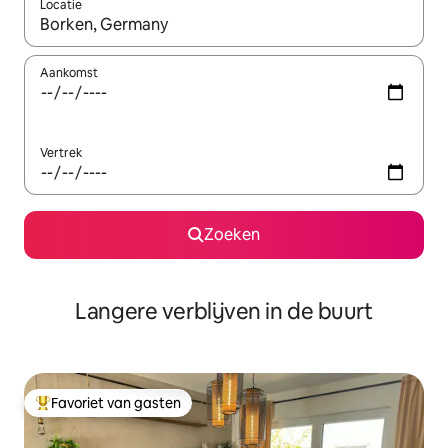
Locatie
Wanneer er resultaten beschikbaar zijn, maak je een keuze met 
Aankomst
Vertrek
Zoeken
Langere verblijven in de buurt
Favoriet van gasten
Topfavoriet van gasten