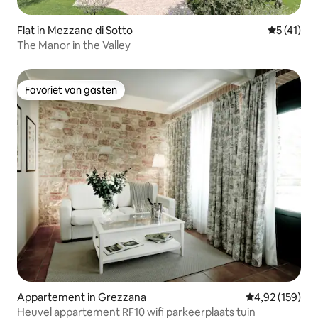
Flat in Mezzane di Sotto
Gemiddeld
5 (41)
The Manor in the Valley
Favoriet van gasten
Favoriet van gasten
Appartement in Grezzana
Gemiddelde beo
4,92 (159)
Heuvel appartement RF10 wifi parkeerplaats tuin