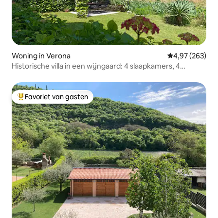
Woning in Verona
Gemiddelde beo
4,97 (263)
Historische villa in een wijngaard: 4 slaapkamers, 4
badkamers en een tuin
Favoriet van gasten
Topfavoriet van gasten