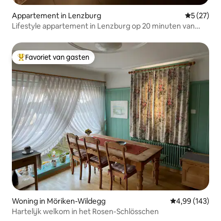
Appartement in Lenzburg
Gemiddelde
5 (27)
Lifestyle appartement in Lenzburg op 20 minuten van
Zürich
Favoriet van gasten
Topfavoriet van gasten
Woning in Möriken-Wildegg
Gemiddelde beo
4,99 (143)
Hartelijk welkom in het Rosen-Schlösschen