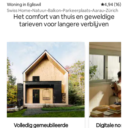
Woning in Egliswil
Gemiddelde be
4,94 (16)
Swiss Home•Natuur•Balkon•Parkeerplaats•Aarau•Zürich
Het comfort van thuis en geweldige
tarieven voor langere verblijven
Volledig gemeubileerde
Digitale nom