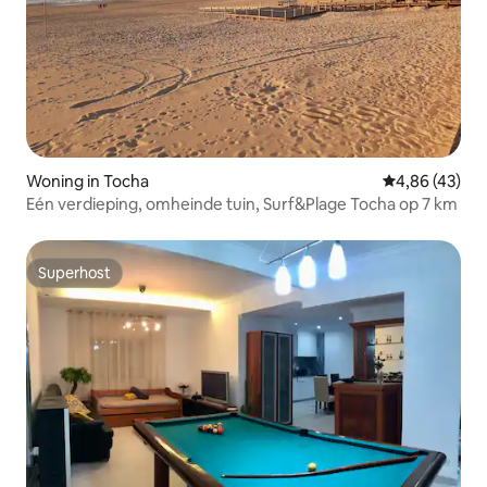
Woning in Tocha
Gemiddelde be
4,86 (43)
Eén verdieping, omheinde tuin, Surf&Plage Tocha op 7 km
Superhost
Superhost