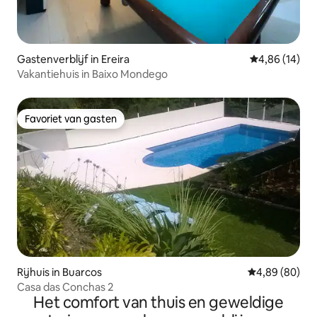
Gastenverblijf in Ereira
Gemiddelde be
4,86 (14)
Vakantiehuis in Baixo Mondego
Favoriet van gasten
Favoriet van gasten
Rijhuis in Buarcos
Gemiddelde be
4,89 (80)
Casa das Conchas 2
Het comfort van thuis en geweldige