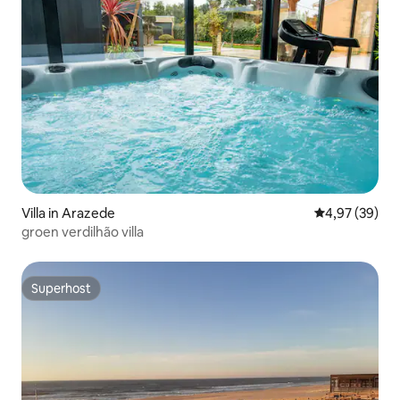
Villa in Arazede
Gemiddelde be
4,97 (39)
groen verdilhão villa
Superhost
Superhost