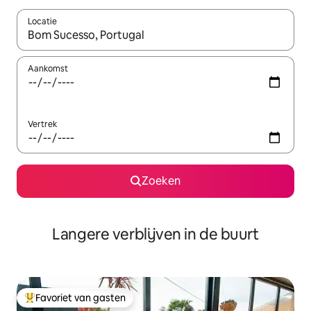
Locatie
Wanneer er resultaten beschikbaar zijn, maak je een keuze met 
Aankomst
Vertrek
Zoeken
Langere verblijven in de buurt
Favoriet van gasten
Topfavoriet van gasten