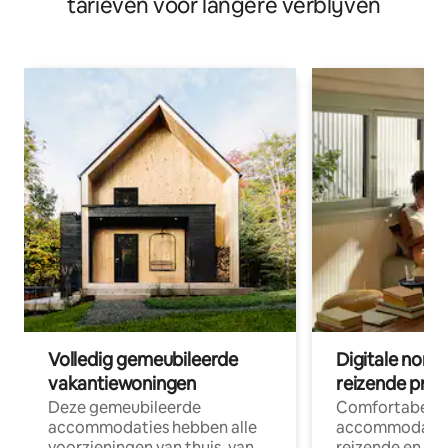
tarieven voor langere verblijven
Volledig gemeubileerde
Digitale nom
vakantiewoningen
reizende prof
Deze gemeubileerde
Comfortabele
accommodaties hebben alle
accommodatie
voorzieningen van thuis, van
reizende en op