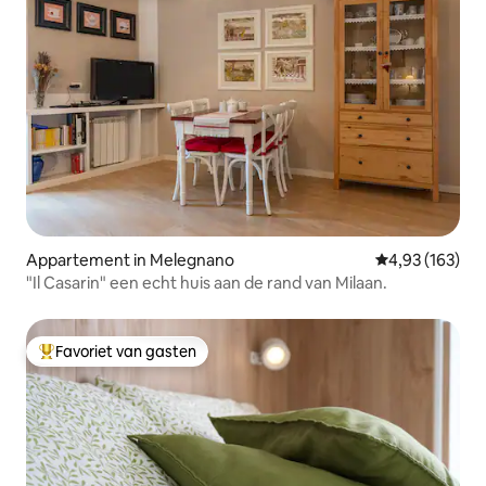
Appartement in Melegnano
Gemiddelde beo
4,93 (163)
"Il Casarin" een echt huis aan de rand van Milaan.
Favoriet van gasten
Topfavoriet van gasten