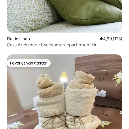
Flat in Linate
Gemiddelde beo
4,99 (123)
Casa Archimede tweekamerappartement cin
it015171C2PGBQFADC
Favoriet van gasten
Favoriet van gasten