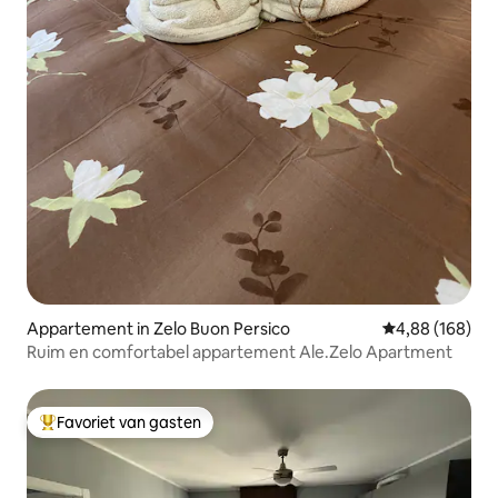
Appartement in Zelo Buon Persico
Gemiddelde beo
4,88 (168)
Ruim en comfortabel appartement Ale.Zelo Apartment
Favoriet van gasten
Topfavoriet van gasten