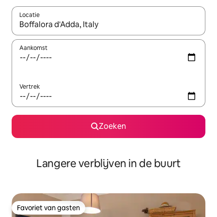
Locatie
Wanneer er resultaten beschikbaar zijn, maak je een keuze met 
Aankomst
Vertrek
Zoeken
Langere verblijven in de buurt
Favoriet van gasten
Favoriet van gasten