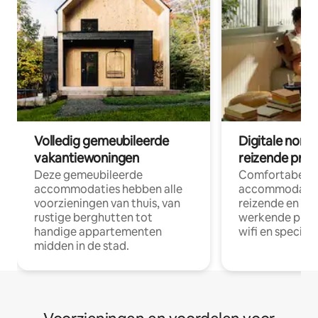
Volledig gemeubileerde
Digitale nom
vakantiewoningen
reizende prof
Deze gemeubileerde
Comfortabele
accommodaties hebben alle
accommodatie
voorzieningen van thuis, van
reizende en op
rustige berghutten tot
werkende profe
handige appartementen
wifi en special
midden in de stad.