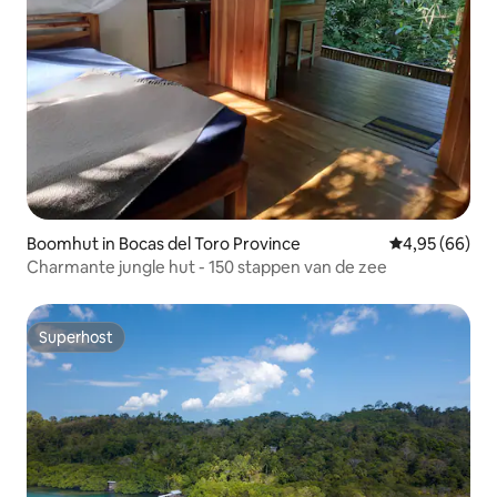
Boomhut in Bocas del Toro Province
Gemiddelde be
4,95 (66)
Charmante jungle hut - 150 stappen van de zee
Superhost
Superhost