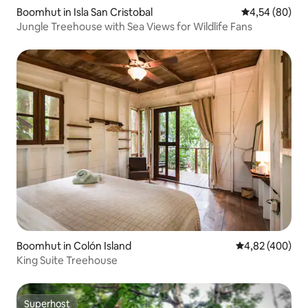
Boomhut in Isla San Cristobal
Gemiddelde be
4,54 (80)
Jungle Treehouse with Sea Views for Wildlife Fans
Boomhut in Colón Island
Gemiddelde beo
4,82 (400)
King Suite Treehouse
Superhost