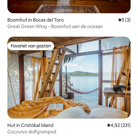
Boomhut in Bocas del Toro
Gemiddeld
5 (3)
Great Green Wing – Boomhut aan de oceaan
Favoriet van gasten
Favoriet van gasten
Hut in Cristóbal Island
Gemiddelde beo
4,92 (231)
Cocovivo dolfijnenpod