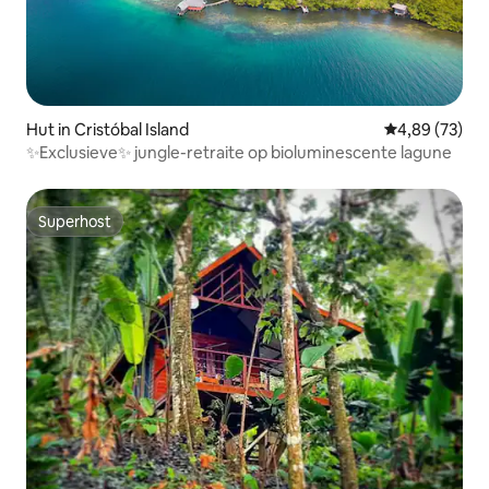
Hut in Cristóbal Island
Gemiddelde be
4,89 (73)
✨Exclusieve✨ jungle-retraite op bioluminescente lagune
Superhost
Superhost