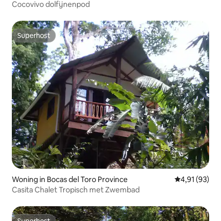
Cocovivo dolfijnenpod
Superhost
Superhost
Woning in Bocas del Toro Province
Gemiddelde be
4,91 (93)
Casita Chalet Tropisch met Zwembad
Superhost