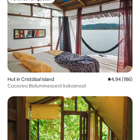
Favoriet van gasten
Hut in Cristóbal Island
Gemiddelde beo
4,94 (186)
Cocovivo Bioluminescent kokosnoot