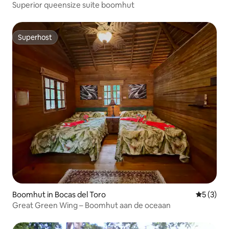
Superior queensize suite boomhut
Superhost
Superhost
Boomhut in Bocas del Toro
Gemiddeld
5 (3)
Great Green Wing – Boomhut aan de oceaan