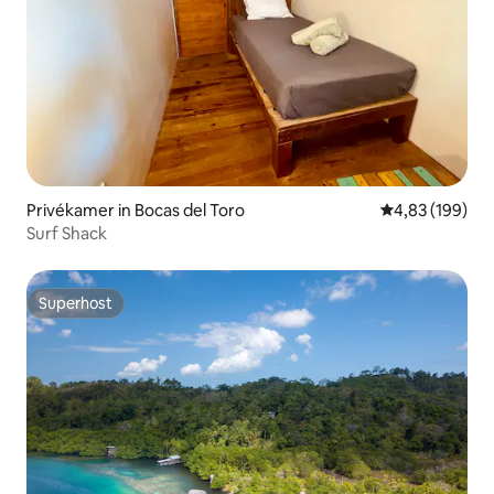
Privékamer in Bocas del Toro
Gemiddelde beo
4,83 (199)
Surf Shack
Superhost
Superhost