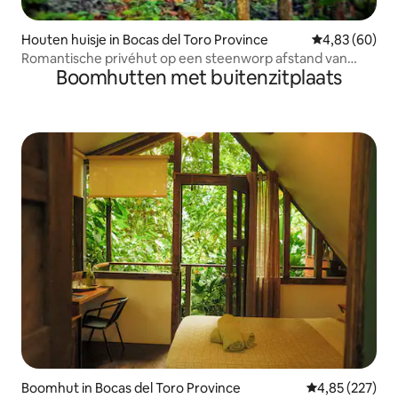
Houten huisje in Bocas del Toro Province
Gemiddelde be
4,83 (60)
Romantische privéhut op een steenworp afstand van
Boomhutten met buitenzitplaats
Bocas 'beste surf
Boomhut in Bocas del Toro Province
Gemiddelde beo
4,85 (227)