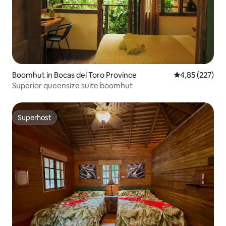
Boomhut in Bocas del Toro Province
Gemiddelde beo
4,85 (227)
Superior queensize suite boomhut
Superhost
Superhost