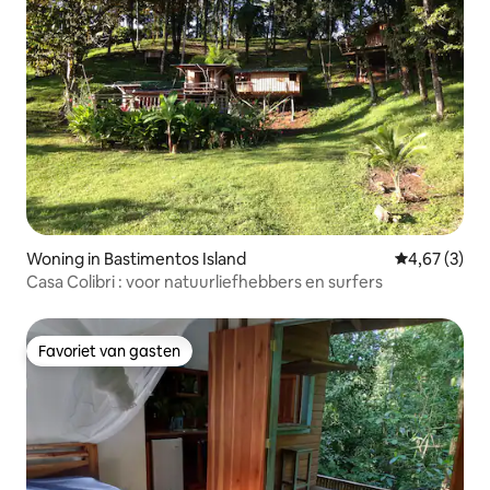
Woning in Bastimentos Island
Gemiddelde b
4,67 (3)
Casa Colibri : voor natuurliefhebbers en surfers
Favoriet van gasten
Favoriet van gasten