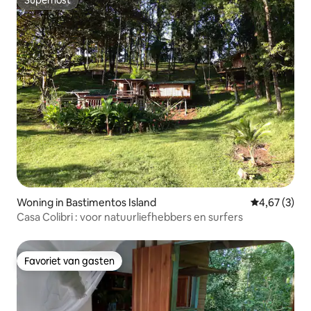
Superhost
Woning in Bastimentos Island
Gemiddelde b
4,67 (3)
Casa Colibri : voor natuurliefhebbers en surfers
Favoriet van gasten
Favoriet van gasten