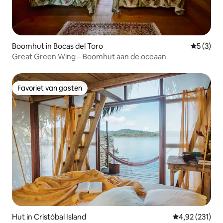
Boomhut in Bocas del Toro
Gemiddeld
5 (3)
Great Green Wing – Boomhut aan de oceaan
Favoriet van gasten
Favoriet van gasten
Hut in Cristóbal Island
Gemiddelde beo
4,92 (231)