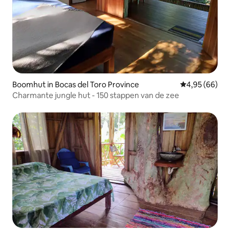
Boomhut in Bocas del Toro Province
Gemiddelde be
4,95 (66)
Charmante jungle hut - 150 stappen van de zee