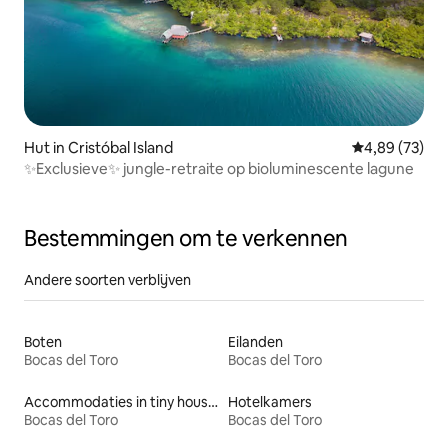
Hut in Cristóbal Island
Gemiddelde be
4,89 (73)
✨Exclusieve✨ jungle-retraite op bioluminescente lagune
Bestemmingen om te verkennen
Andere soorten verblijven
Boten
Eilanden
Bocas del Toro
Bocas del Toro
Accommodaties in tiny houses
Hotelkamers
Bocas del Toro
Bocas del Toro