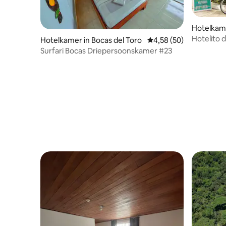
Hotelkame
Hotelito 
Hotelkamer in Bocas del Toro
Gemiddelde beoordelin
4,58 (50)
Surfari Bocas Driepersoonskamer #23