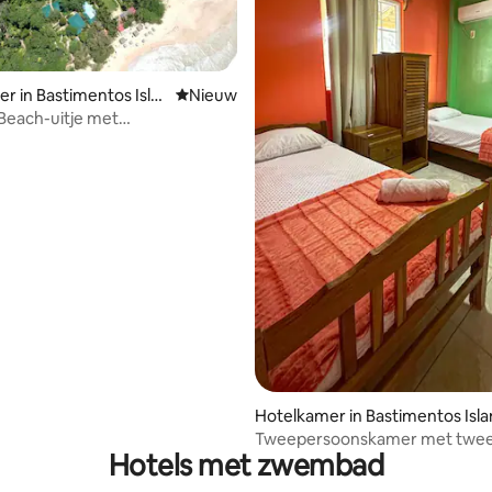
r in Bastimentos Isla
Nieuwe accommodatie
Nieuw
Beach-uitje met
ursies
Hotelkamer in Bastimentos Isl
Tweepersoonskamer met twe
Hotels met zwembad