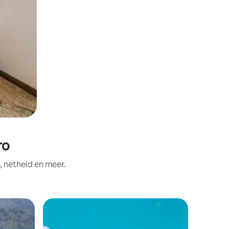
ro
, netheid en meer.
Hotelkam
Tweepers