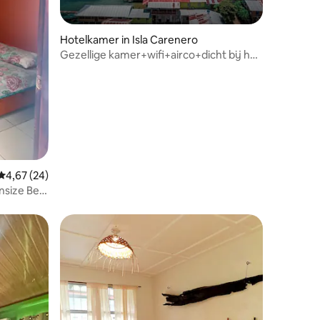
Hotelkamer in Isla Carenero
Gezellige kamer+wifi+airco+dicht bij het
strand @IslaCarenero
Gemiddelde beoordeling van 4,67 op 5, 24 recensies
4,67 (24)
nsize Bed