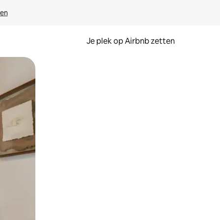
ven
Je plek op Airbnb zetten
en of swipen.