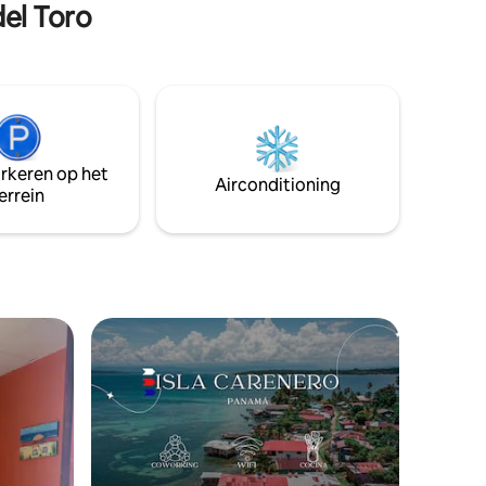
del Toro
combineert rust en een tropisch tintje
om van je verblijf een unieke ervaring te
maken. We hebben ook een restaurant
voor de zee, waar u heerlijk kunt eten.
Als je op zoek bent naar een speciale
plek om de verbinding te verbreken en
het Caribisch gebied te wonen, dan
wacht Doña Mara op je. Boek je verblijf
arkeren op het
en laat Bocas del Toro de rest doen.
Airconditioning
errein