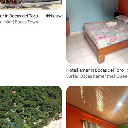
r in Bocas del Toro
Nieuwe accommodatie
Nieuw
del Mar | Bocas Town
g van 4,58 op 5, 50 recensies
Hotelkamer in Bocas del Toro
Surfari Bocas Kamer met Quee
#13