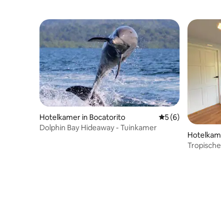
Hotelkamer in Bocatorito
Gemiddelde beoord
5 (6)
Dolphin Bay Hideaway - Tuinkamer
Hotelkame
Tropische 
natuur, di