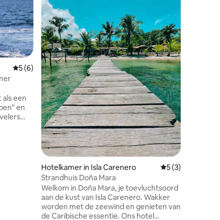
Bahia, Bo
*Verblij
beschikbaar op
Bahia is 
oudste g
oudste hotel. Dit g
oorspron
United F
drie dipl
Gemiddelde beoordeling van 5 op 5, 6 recensies
5 (6)
ecensies
Telegrap
mer
betoveri
,
dagen. Ontspan op het grote balkon op
 als een
de boven
apen" en
het prach
velers
lphin Bay.
ute beste
egenen die
grid en
Hotelkamer in Isla Carenero
Gemiddelde beoor
5 (3)
 mensen
Strandhuis Doña Mara
n; en
Welkom in Doña Mara, je toevluchtsoord
ervaren.
aan de kust van Isla Carenero. Wakker
s uiterste
worden met de zeewind en genieten van
 ons
de Caribische essentie. Ons hotel