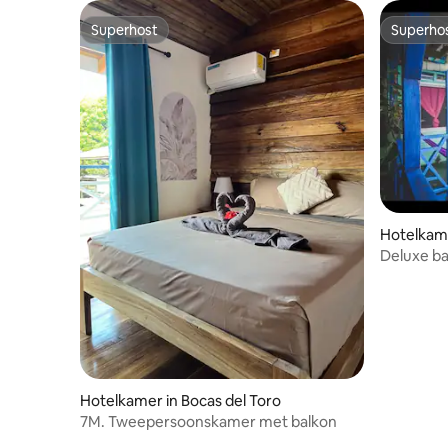
Superhost
Superho
Superhost
Superho
Hotelkame
Deluxe ba
tweeper
Hotelkamer in Bocas del Toro
7M. Tweepersoonskamer met balkon