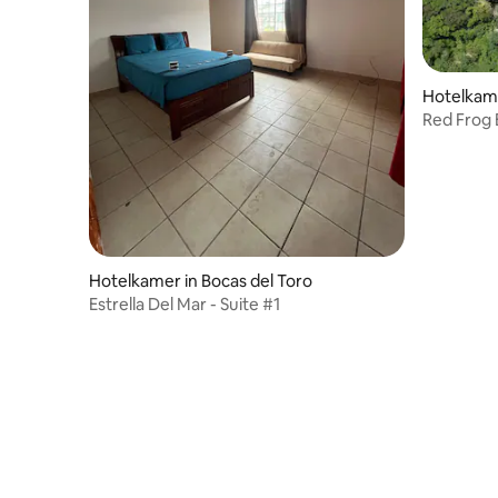
Hotelkame
nd
Red Frog 
eilandexc
Hotelkamer in Bocas del Toro
Estrella Del Mar - Suite #1