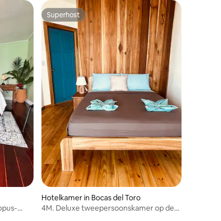
Superhost
Superhost
Hotelkamer in Bocas del Toro
opus-
4M. Deluxe tweepersoonskamer op de
begane grond met zeezicht