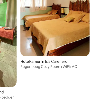
Hotelkamer in Isla Carenero
Regenboog Cozy Room+WiFi+AC
and
e bedden