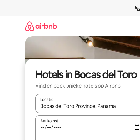
Ga
direct
naar
inhoud
Hotels in Bocas del Toro
Vind en boek unieke hotels op Airbnb
Locatie
Wanneer er resultaten beschikbaar zijn, maak je 
Aankomst