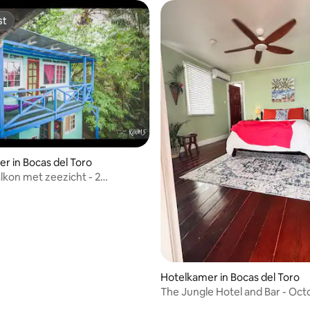
st
st
r in Bocas del Toro
lkon met zeezicht - 2
soonsbedden
Hotelkamer in Bocas del Toro
The Jungle Hotel and Bar - Oct
kamer