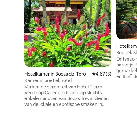
Hotelkame
Boetiek S
Twin (Kam
Ontsnap n
paradijs!
gemakkeli
Hotelkamer in Bocas del Toro
Gemiddelde beoordeli
4,67 (3)
en Bluff 
Kamer in boetiekhotel
leidt naa
Verken de sereniteit van Hotel Tierra
is om te 
Verde op Carenero Island, op slechts
zwembad,
enkele minuten van Bocas Town. Geniet
skate bow
van de lokale en exotische smaken in
yoga-/med
nabijgelegen eetgelegenheden. Surfen,
2 zwemba
kajakken, snorkelen en nog veel meer
dagelijks
zijn verkrijgbaar bij aangrenzende
een versc
verhuurwinkels. Geniet van de
dieren! O
voorzieningen zoals een
perfecte 