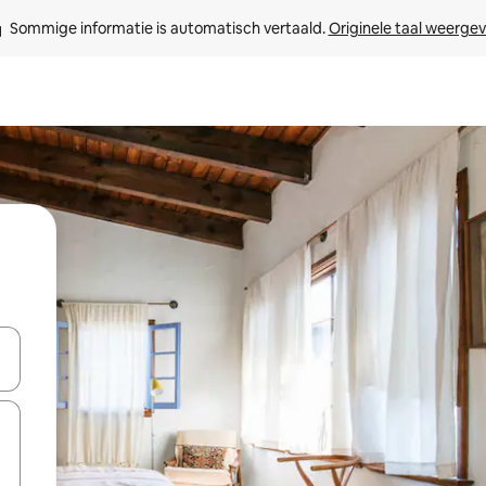
Sommige informatie is automatisch vertaald. 
Originele taal weerge
een keuze met je de pijltjestoetsen omhoog en omlaag, óf door te tikk