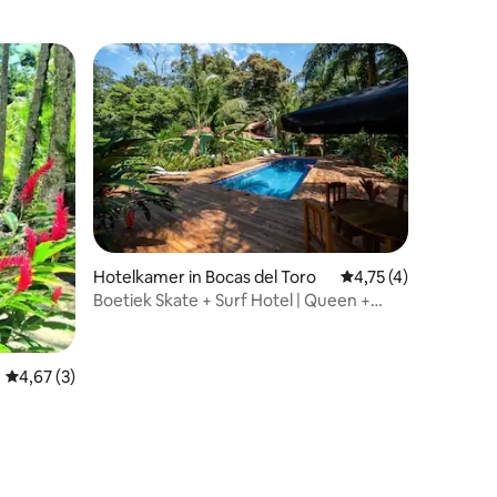
Hotelkamer in Bocas del Toro
Gemiddelde beoordel
4,75 (4)
Boetiek Skate + Surf Hotel | Queen +
Twin (Kamer 4)
Gemiddelde beoordeling van 4,67 op 5, 3 recensies
4,67 (3)