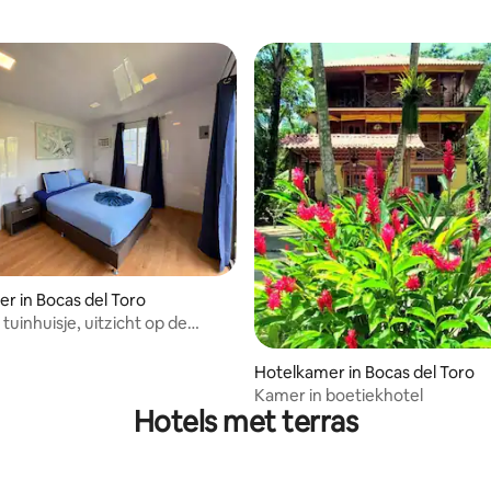
eling van 5 op 5, 6 recensies
r in Bocas del Toro
tuinhuisje, uitzicht op de
cht bij de zee
Hotelkamer in Bocas del Toro
Kamer in boetiekhotel
Hotels met terras