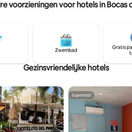
re voorzieningen voor hotels in Bocas 
De gehele woning is privé en
egankelijk voor de gasten.
Gratis p
Zwembad
t
Gezinsvriendelijke hotels
Superhost
Superhost