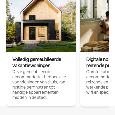
Volledig gemeubileerde
Digitale nom
vakantiewoningen
reizende prof
Deze gemeubileerde
Comfortabele
accommodaties hebben alle
accommodatie
voorzieningen van thuis, van
reizende en op
rustige berghutten tot
werkende profe
handige appartementen
wifi en special
midden in de stad.