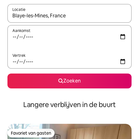
Locatie
Wanneer er resultaten beschikbaar zijn, maak je een keuze met 
Aankomst
Vertrek
Zoeken
Langere verblijven in de buurt
Favoriet van gasten
Favoriet van gasten