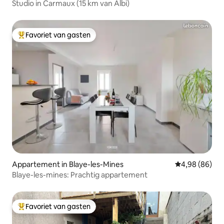
Studio in Carmaux (15 km van Albi)
Favoriet van gasten
Topfavoriet van gasten
Appartement in Blaye-les-Mines
Gemiddelde be
4,98 (86)
Blaye-les-mines: Prachtig appartement
Favoriet van gasten
Topfavoriet van gasten