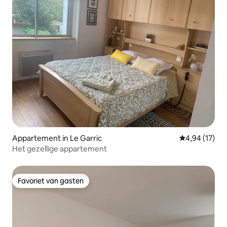
Appartement in Le Garric
Gemiddelde be
4,94 (17)
Het gezellige appartement
Favoriet van gasten
Favoriet van gasten