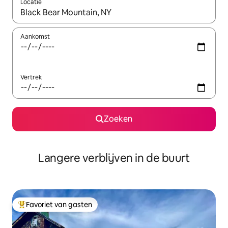
Locatie
Wanneer er resultaten beschikbaar zijn, maak je een keuze met 
Aankomst
Vertrek
Zoeken
Langere verblijven in de buurt
Favoriet van gasten
Topfavoriet van gasten