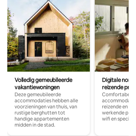
Volledig gemeubileerde
Digitale nom
vakantiewoningen
reizende prof
Deze gemeubileerde
Comfortabele
accommodaties hebben alle
accommodatie
voorzieningen van thuis, van
reizende en op
rustige berghutten tot
werkende profe
handige appartementen
wifi en special
midden in de stad.