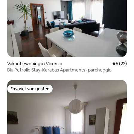
Vakantiewoning in Vicenza
Gemiddelde
5 (22)
Blu Petrolio Stay-Karabas Apartments- parcheggio
Favoriet van gasten
Favoriet van gasten