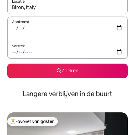
Locatie
Wanneer er resultaten beschikbaar zijn, maak je een keuze met 
Aankomst
Vertrek
Zoeken
Langere verblijven in de buurt
Favoriet van gasten
Topfavoriet van gasten