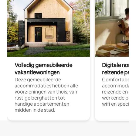
Volledig gemeubileerde
Digitale nom
vakantiewoningen
reizende prof
Deze gemeubileerde
Comfortabele
accommodaties hebben alle
accommodatie
voorzieningen van thuis, van
reizende en op
rustige berghutten tot
werkende profe
handige appartementen
wifi en special
midden in de stad.