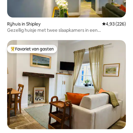
Rijhuis in Shipley
Gemiddelde beo
4,93 (226)
Gezellig huisje met twee slaapkamers in een
werelderfgoeddorp
Favoriet van gasten
Topfavoriet van gasten