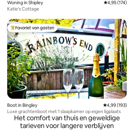
Woning in Shipley
Gemiddelde beo
4,95 (174)
Katie's Cottage
Favoriet van gasten
Topfavoriet van gasten
Boot in Bingley
Gemiddelde beo
4,99 (193)
Luxe grachtenboot met 1 slaapkamer op eigen ligplaats
Het comfort van thuis en geweldige
tarieven voor langere verblijven