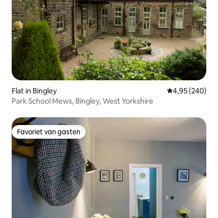
Flat in Bingley
Gemiddelde beo
4,95 (240)
Park School Mews, Bingley, West Yorkshire
Favoriet van gasten
Favoriet van gasten