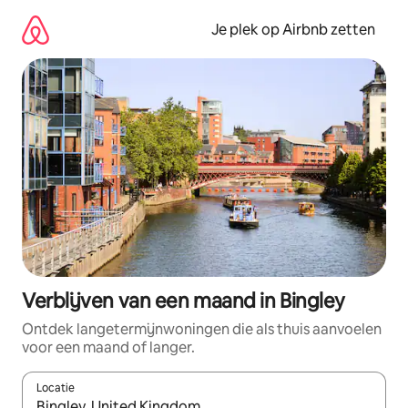
Ga
direct
Je plek op Airbnb zetten
naar
inhoud
Verblijven van een maand in Bingley
Ontdek langetermijnwoningen die als thuis aanvoelen
voor een maand of langer.
Locatie
Wanneer er resultaten beschikbaar zijn, maak je een keuze met 