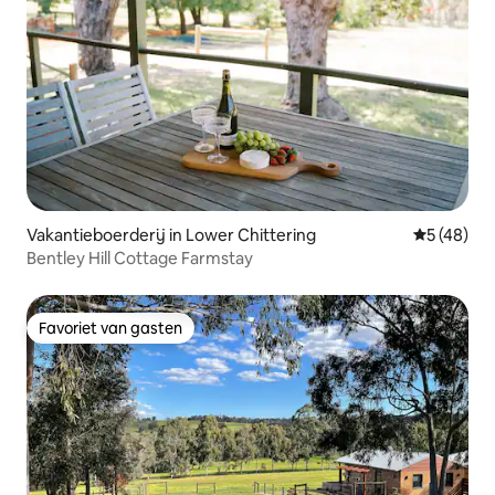
Vakantieboerderij in Lower Chittering
Gemiddelde
5 (48)
Bentley Hill Cottage Farmstay
Favoriet van gasten
Favoriet van gasten