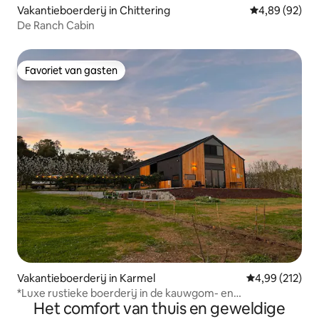
Vakantieboerderij in Chittering
Gemiddelde be
4,89 (92)
De Ranch Cabin
Favoriet van gasten
Favoriet van gasten
Vakantieboerderij in Karmel
Gemiddelde beo
4,99 (212)
*Luxe rustieke boerderij in de kauwgom- en
Het comfort van thuis en geweldige
pruimenbomen*