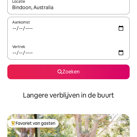
Locatie
Wanneer er resultaten beschikbaar zijn, maak je een keuze met 
Aankomst
Vertrek
Zoeken
Langere verblijven in de buurt
Favoriet van gasten
Topfavoriet van gasten