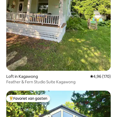
Loft in Kagawong
Gemiddelde beo
4,96 (170)
Feather & Fern Studio Suite Kagawong
Favoriet van gasten
Topfavoriet van gasten