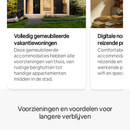
Volledig gemeubileerde
Digitale nom
vakantiewoningen
reizende prof
Deze gemeubileerde
Comfortabele
accommodaties hebben alle
accommodatie
voorzieningen van thuis, van
reizende en op
rustige berghutten tot
werkende profe
handige appartementen
wifi en special
midden in de stad.
Voorzieningen en voordelen voor
langere verblijven