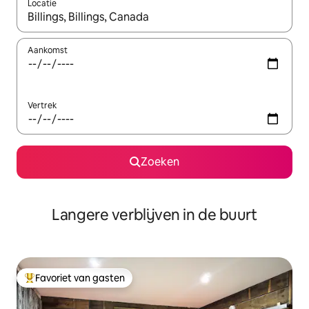
Locatie
Wanneer er resultaten beschikbaar zijn, maak je een keuze met 
Aankomst
Vertrek
Zoeken
Langere verblijven in de buurt
Favoriet van gasten
Topfavoriet van gasten