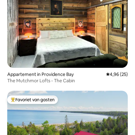
Appartement in Providence Bay
Gemiddelde be
4,96 (25)
The Mutchmor Lofts - The Cabin
Favoriet van gasten
Topfavoriet van gasten