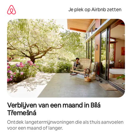
Ga
direct
Je plek op Airbnb zetten
naar
inhoud
Verblijven van een maand in Bílá
Třemešná
Ontdek langetermijnwoningen die als thuis aanvoelen
voor een maand of langer.