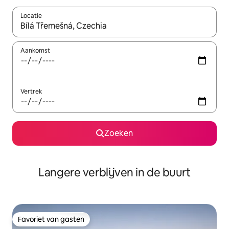
Locatie
Wanneer er resultaten beschikbaar zijn, maak je een keuze met 
Aankomst
Vertrek
Zoeken
Langere verblijven in de buurt
Favoriet van gasten
Favoriet van gasten