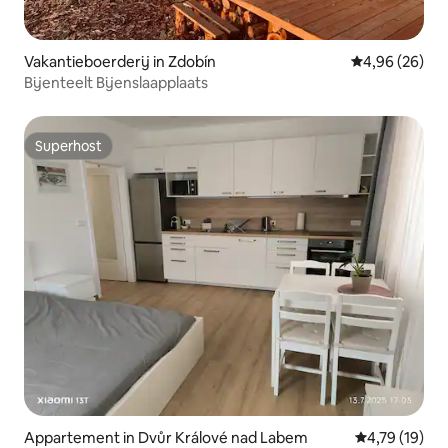
Vakantieboerderij in Zdobín
Gemiddelde be
4,96 (26)
Bijenteelt Bijenslaapplaats
Superhost
Superhost
Appartement in Dvůr Králové nad Labem
Gemiddelde be
4,79 (19)