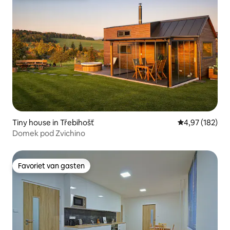
Tiny house in Třebihošť
Gemiddelde beo
4,97 (182)
Domek pod Zvichino
Favoriet van gasten
Favoriet van gasten