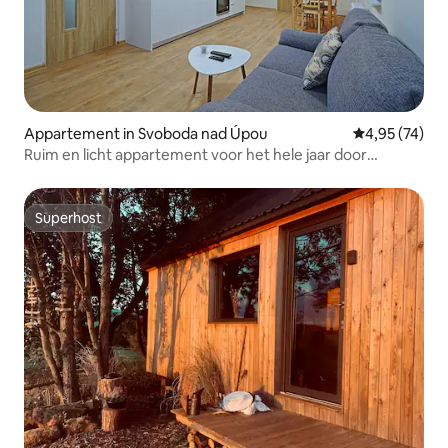
Appartement in Svoboda nad Úpou
Gemiddelde be
4,95 (74)
Ruim en licht appartement voor het hele jaar door
vakantie
Superhost
Superhost