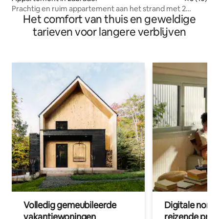
Prachtig en ruim appartement aan het strand met 2
Het comfort van thuis en geweldige
slaapkamers, zwembad en parkeergelegenheid
tarieven voor langere verblijven
Volledig gemeubileerde
Digitale nom
vakantiewoningen
reizende prof