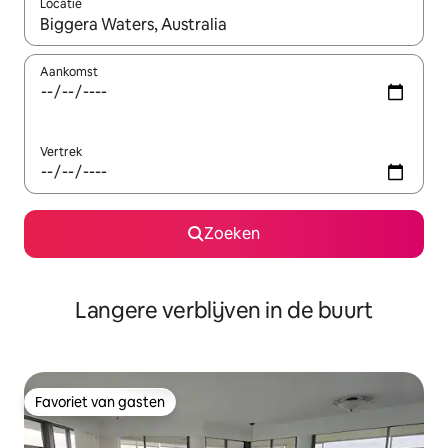
Locatie
Wanneer er resultaten beschikbaar zijn, maak je een keuze met 
Aankomst
Vertrek
Zoeken
Langere verblijven in de buurt
Favoriet van gasten
Favoriet van gasten