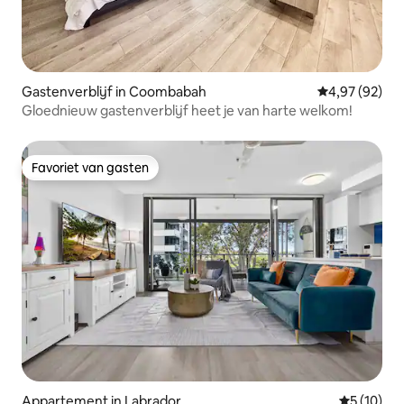
Gastenverblijf in Coombabah
Gemiddelde be
4,97 (92)
Gloednieuw gastenverblijf heet je van harte welkom!
Favoriet van gasten
Favoriet van gasten
Appartement in Labrador
Gemiddelde
5 (10)