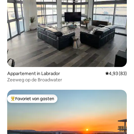
Appartement in Labrador
Gemiddelde be
4,93 (83)
Zeeweg op de Broadwater
Favoriet van gasten
Topfavoriet van gasten