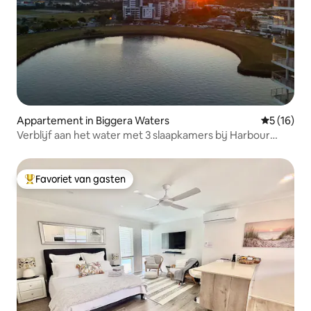
Appartement in Biggera Waters
Gemiddelde
5 (16)
Verblijf aan het water met 3 slaapkamers bij Harbour
Town
Favoriet van gasten
Topfavoriet van gasten