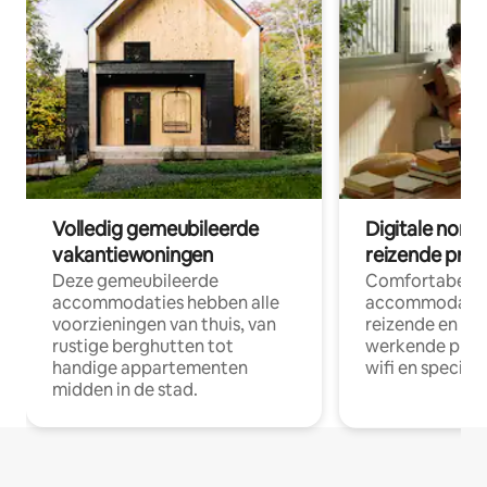
Volledig gemeubileerde
Digitale nom
vakantiewoningen
reizende prof
Deze gemeubileerde
Comfortabele
accommodaties hebben alle
accommodatie
voorzieningen van thuis, van
reizende en op
rustige berghutten tot
werkende profe
handige appartementen
wifi en special
midden in de stad.