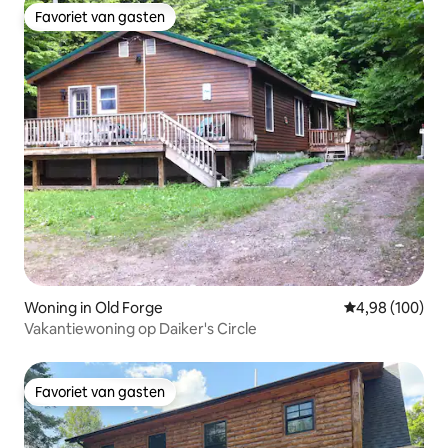
Favoriet van gasten
Favoriet van gasten
Woning in Old Forge
Gemiddelde beo
4,98 (100)
Vakantiewoning op Daiker's Circle
Favoriet van gasten
Favoriet van gasten