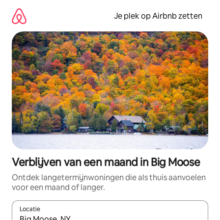
Ga
direct
Je plek op Airbnb zetten
naar
inhoud
Verblijven van een maand in Big Moose
Ontdek langetermijnwoningen die als thuis aanvoelen
voor een maand of langer.
Locatie
Wanneer er resultaten beschikbaar zijn, maak je een keuze met 