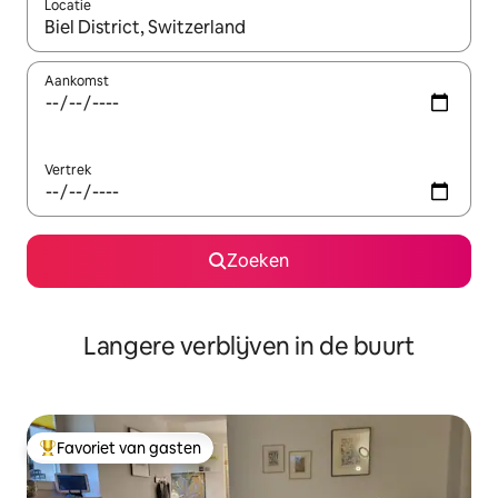
Locatie
Wanneer er resultaten beschikbaar zijn, maak je een keuze met 
Aankomst
Vertrek
Zoeken
Langere verblijven in de buurt
Favoriet van gasten
Topfavoriet van gasten