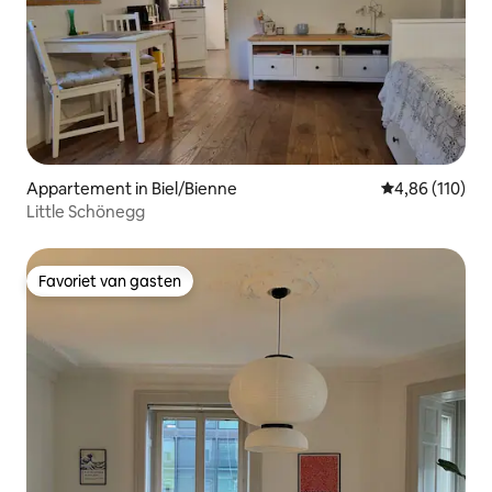
Appartement in Biel/Bienne
Gemiddelde beo
4,86 (110)
Little Schönegg
Favoriet van gasten
Favoriet van gasten