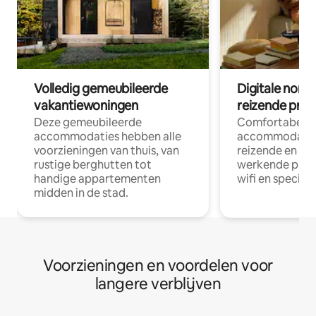
Volledig gemeubileerde
Digitale nom
vakantiewoningen
reizende prof
Deze gemeubileerde
Comfortabele
accommodaties hebben alle
accommodatie
voorzieningen van thuis, van
reizende en op
rustige berghutten tot
werkende profe
handige appartementen
wifi en special
midden in de stad.
Voorzieningen en voordelen voor
langere verblijven