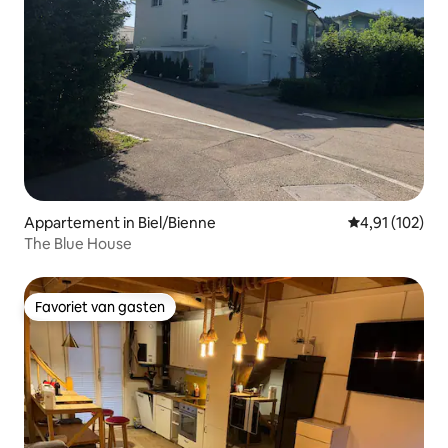
Appartement in Biel/Bienne
Gemiddelde beo
4,91 (102)
The Blue House
Favoriet van gasten
Favoriet van gasten