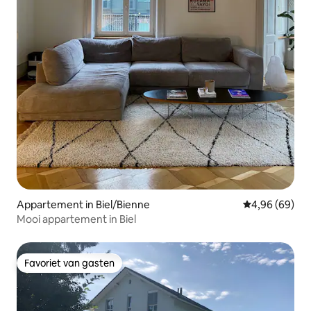
Appartement in Biel/Bienne
Gemiddelde be
4,96 (69)
Mooi appartement in Biel
Favoriet van gasten
Favoriet van gasten