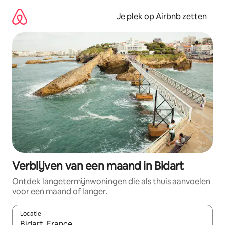
Ga
direct
Je plek op Airbnb zetten
naar
inhoud
Verblijven van een maand in Bidart
Ontdek langetermijnwoningen die als thuis aanvoelen
voor een maand of langer.
Locatie
Wanneer er resultaten beschikbaar zijn, maak je een keuze met 