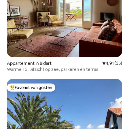
Appartement in Bidart
Gemiddelde be
4,91 (35)
Warme T3, uitzicht op zee, parkeren en terras
Favoriet van gasten
Topfavoriet van gasten