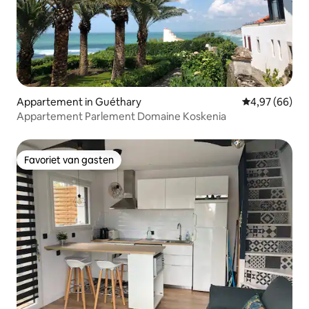
Appartement in Guéthary
Gemiddelde be
4,97 (66)
Appartement Parlement Domaine Koskenia
Favoriet van gasten
Favoriet van gasten