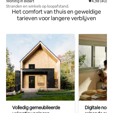
Woning in Bidart
Gemiddelde be
4,98 (40)
Stranden en winkels op loopafstand.
Het comfort van thuis en geweldige
tarieven voor langere verblijven
Volledig gemeubileerde
Digitale nom