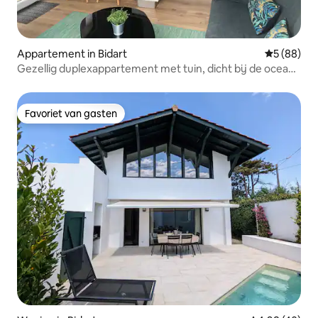
Appartement in Bidart
Gemiddelde
5 (88)
Gezellig duplexappartement met tuin, dicht bij de oceaan
en het centrum
Favoriet van gasten
Favoriet van gasten