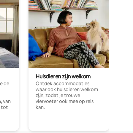
Huisdieren zijn welkom
e de
Ontdek accommodaties
waar ook huisdieren welkom
zijn, zodat je trouwe
, van
viervoeter ook mee op reis
 tot
kan.