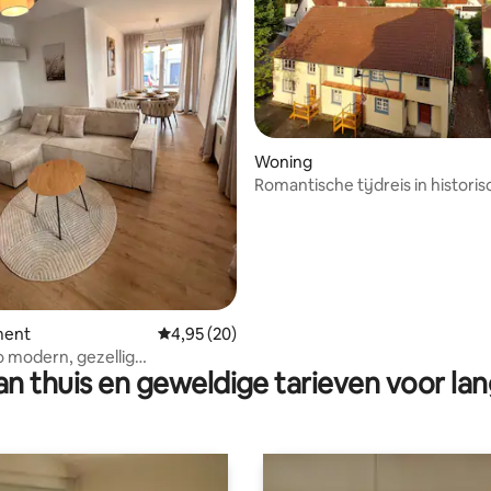
 van 4,92 op 5, 175 recensies
Woning
Romantische tijdreis in histori
kaasmakerij
ment
Gemiddelde beoordeling van 4,95 op 5, 20 r
4,95 (20)
o modern, gezellig
n thuis en geweldige tarieven voor lan
ent centraal