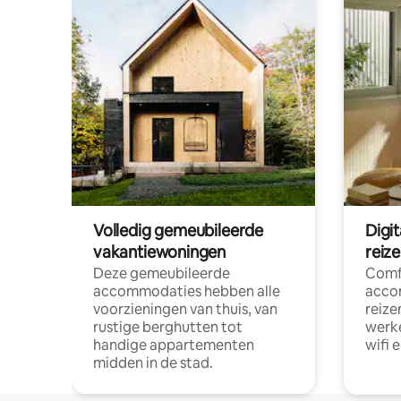
Volledig gemeubileerde
Digi
vakantiewoningen
reiz
Deze gemeubileerde
Comf
accommodaties hebben alle
acco
voorzieningen van thuis, van
reize
rustige berghutten tot
werke
handige appartementen
wifi 
midden in de stad.