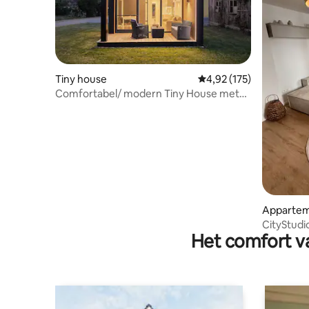
Tiny house
Gemiddelde beoordeling
4,92 (175)
Comfortabel/ modern Tiny House met
parkeerplaats
Apparte
CityStudi
Het comfort va
appartem