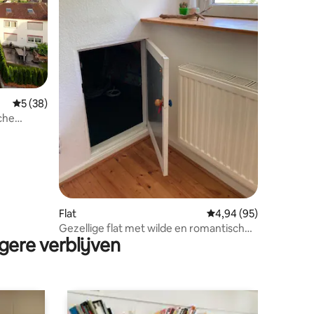
Gemiddelde beoordeling van 5 op 5, 38 recensies
5 (38)
sche
ecensies
Flat
Gemiddelde beoordelin
4,94 (95)
Gezellige flat met wilde en romantische
gere verblijven
tuin