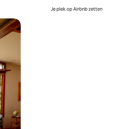
Je plek op Airbnb zetten
en of swipen.