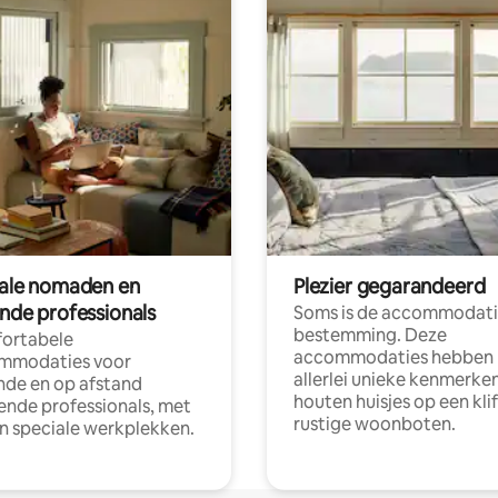
tale nomaden en
Plezier gegarandeerd
ende professionals
Soms is de accommodati
bestemming. Deze
ortabele
accommodaties hebben
mmodaties voor
allerlei unieke kenmerken
nde en op afstand
houten huisjes op een klif
nde professionals, met
rustige woonboten.
en speciale werkplekken.