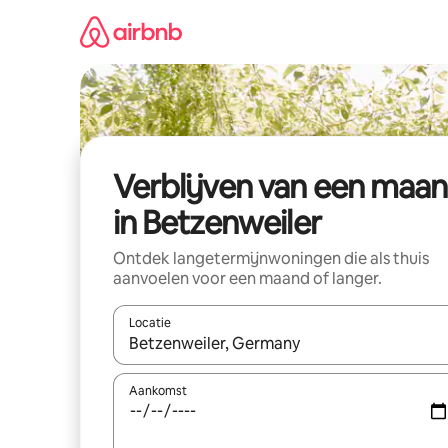
Ga
direct
naar
inhoud
Verblijven van een maa
in Betzenweiler
Ontdek langetermijnwoningen die als thuis
aanvoelen voor een maand of langer.
Locatie
Wanneer er resultaten beschikbaar zijn, maak je 
Aankomst