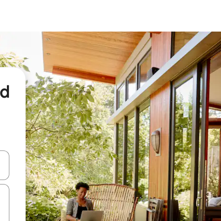
nd
een keuze met je de pijltjestoetsen omhoog en omlaag, óf door te tikk