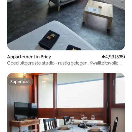
Appartement in Briey
Gemiddelde beo
4,93 (535)
Goed uitgeruste studio - rustig gelegen. Kwaliteitsvolle
dienstverlening
Superhost
Superhost