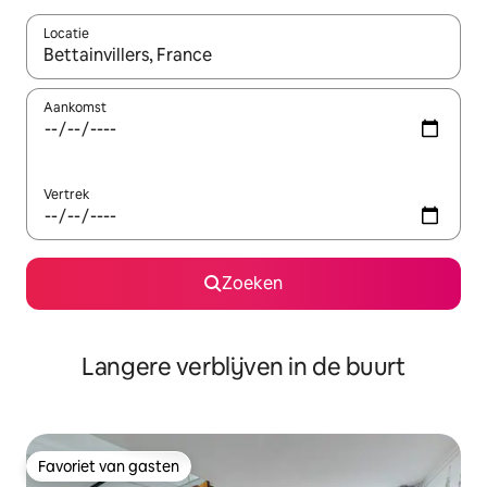
Locatie
Wanneer er resultaten beschikbaar zijn, maak je een keuze met 
Aankomst
Vertrek
Zoeken
Langere verblijven in de buurt
Favoriet van gasten
Favoriet van gasten