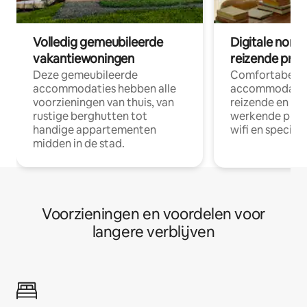
Volledig gemeubileerde
Digitale nom
vakantiewoningen
reizende prof
Deze gemeubileerde
Comfortabele
accommodaties hebben alle
accommodatie
voorzieningen van thuis, van
reizende en op
rustige berghutten tot
werkende profe
handige appartementen
wifi en special
midden in de stad.
Voorzieningen en voordelen voor
langere verblijven