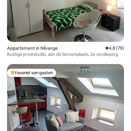
Appartement in Nilvange
Gemiddelde b
4,8 (79)
Rustige privéstudio, aan de binnenplaats, 2e verdieping
Favoriet van gasten
Topfavoriet van gasten