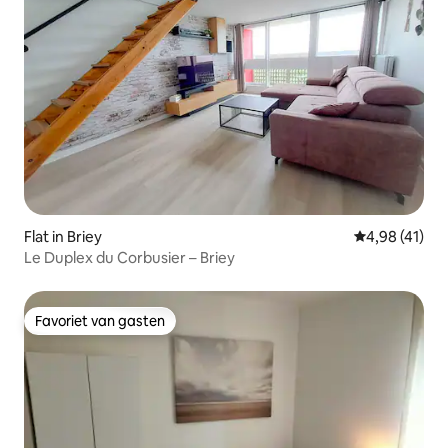
Flat in Briey
Gemiddelde be
4,98 (41)
Le Duplex du Corbusier – Briey
Favoriet van gasten
Favoriet van gasten