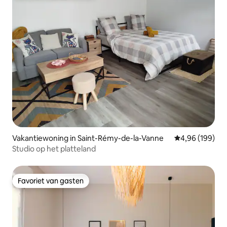
Vakantiewoning in Saint-Rémy-de-la-Vanne
Gemiddelde beo
4,96 (199)
Studio op het platteland
Favoriet van gasten
Favoriet van gasten