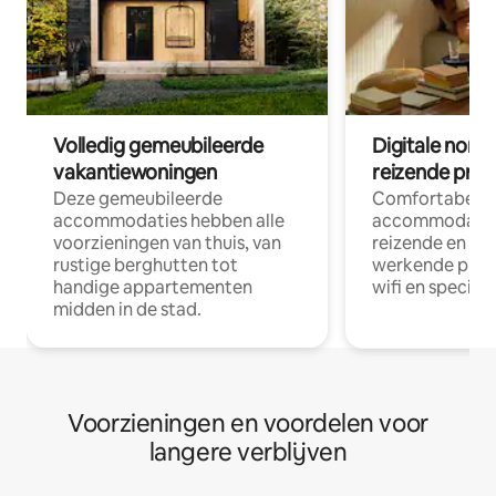
Volledig gemeubileerde
Digitale nom
vakantiewoningen
reizende prof
Deze gemeubileerde
Comfortabele
accommodaties hebben alle
accommodatie
voorzieningen van thuis, van
reizende en op
rustige berghutten tot
werkende profe
handige appartementen
wifi en special
midden in de stad.
Voorzieningen en voordelen voor
langere verblijven