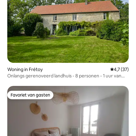
Woning in Frétoy
Gemiddelde 
4,7 (37)
Onlangs gerenoveerd landhuis - 8 personen - 1 uur van
Parijs
Favoriet van gasten
Favoriet van gasten