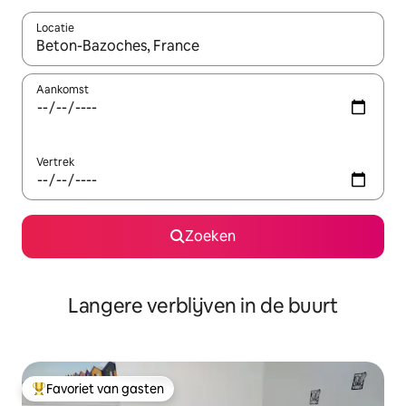
Locatie
Wanneer er resultaten beschikbaar zijn, maak je een keuze met 
Aankomst
Vertrek
Zoeken
Langere verblijven in de buurt
Favoriet van gasten
Topfavoriet van gasten