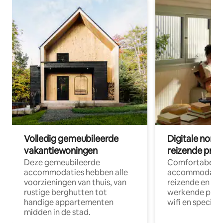
Volledig gemeubileerde
Digitale nom
vakantiewoningen
reizende prof
Deze gemeubileerde
Comfortabele
accommodaties hebben alle
accommodatie
voorzieningen van thuis, van
reizende en op
rustige berghutten tot
werkende profe
handige appartementen
wifi en special
midden in de stad.