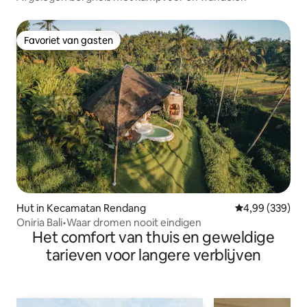
Favoriet van gasten
Favoriet van gasten
Hut in Kecamatan Rendang
Gemiddelde beo
4,99 (339)
Oniria Bali•Waar dromen nooit eindigen
Het comfort van thuis en geweldige
tarieven voor langere verblijven