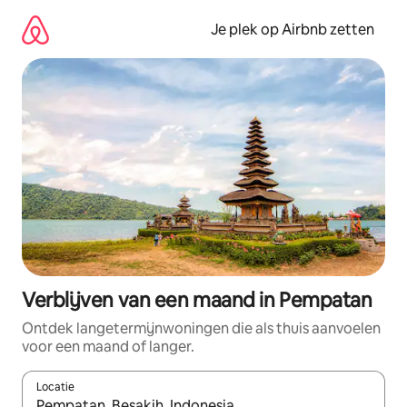
Ga
direct
Je plek op Airbnb zetten
naar
inhoud
Verblijven van een maand in Pempatan
Ontdek langetermijnwoningen die als thuis aanvoelen
voor een maand of langer.
Locatie
Wanneer er resultaten beschikbaar zijn, maak je een keuze met 