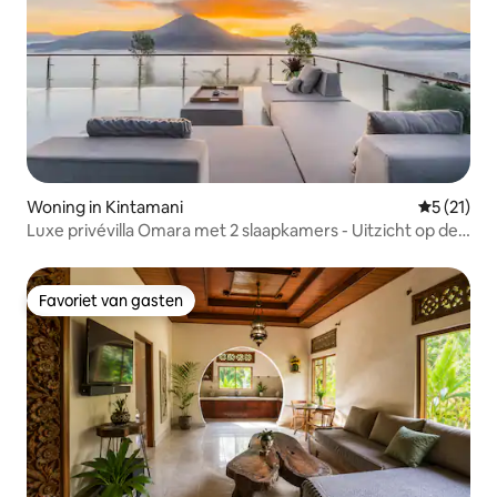
Woning in Kintamani
Gemiddeld
5 (21)
Luxe privévilla Omara met 2 slaapkamers - Uitzicht op de
bergen
Favoriet van gasten
Favoriet van gasten