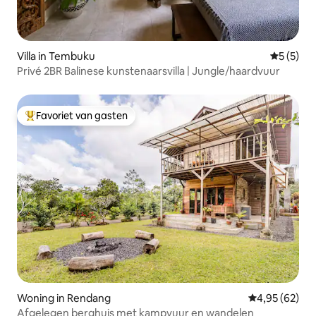
Villa in Tembuku
Gemiddeld
5 (5)
Privé 2BR Balinese kunstenaarsvilla | Jungle/haardvuur
Favoriet van gasten
Topfavoriet van gasten
Woning in Rendang
Gemiddelde be
4,95 (62)
Afgelegen berghuis met kampvuur en wandelen