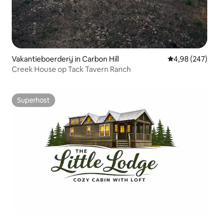
Vakantieboerderij in Carbon Hill
Gemiddelde beo
4,98 (247)
Creek House op Tack Tavern Ranch
Superhost
Superhost