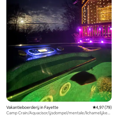
Vakantieboerderij in Fayette
Gemiddelde be
4,97 (79)
Camp Crain/Aquacisor/ijsdompel/mentale/lichamelijke
gezondheid