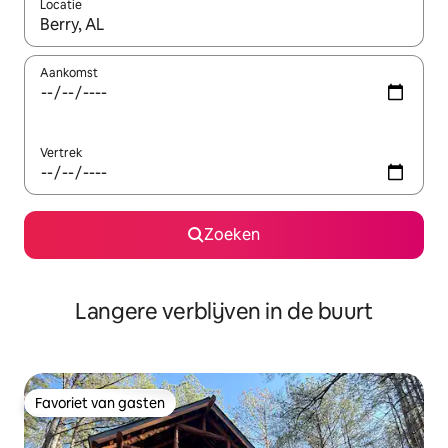
Locatie
Wanneer er resultaten beschikbaar zijn, maak je een keuze met 
Aankomst
Vertrek
Zoeken
Langere verblijven in de buurt
Favoriet van gasten
Favoriet van gasten