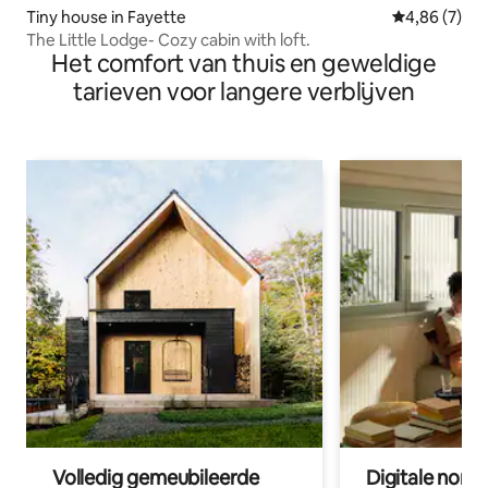
Tiny house in Fayette
Gemiddelde b
4,86 (7)
The Little Lodge- Cozy cabin with loft.
Het comfort van thuis en geweldige
tarieven voor langere verblijven
Volledig gemeubileerde
Digitale nom