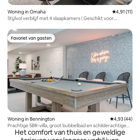
Woning in Omaha
Gemiddelde b
4,91 (11)
Stijlvol verblijf met 4 slaapkamers | Geschikt voor
8 personen | Garage voor 2 auto's
Favoriet van gasten
Favoriet van gasten
Woning in Bennington
Gemiddelde be
4,93 (44)
Prachtige 5BR-villa, groot bubbelbad en schilderachtige
Het comfort van thuis en geweldige
tuin!