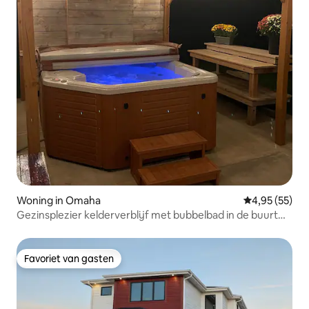
Woning in Omaha
Gemiddelde be
4,95 (55)
Gezinsplezier kelderverblijf met bubbelbad in de buurt
van eetgelegenheden
Favoriet van gasten
Favoriet van gasten