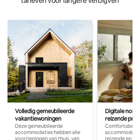
tarieven voor langere verblijven
Volledig gemeubileerde
Digitale nom
vakantiewoningen
reizende prof
Deze gemeubileerde
Comfortabele
accommodaties hebben alle
accommodatie
voorzieningen van thuis, van
reizende en op