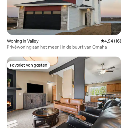
Woning in Valley
Gemiddelde be
4,94 (16)
Privéwoning aan het meer | In de buurt van Omaha
Favoriet van gasten
Favoriet van gasten