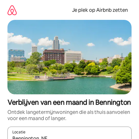
Ga
direct
Je plek op Airbnb zetten
naar
inhoud
Verblijven van een maand in Bennington
Ontdek langetermijnwoningen die als thuis aanvoelen
voor een maand of langer.
Locatie
Wanneer er resultaten beschikbaar zijn, maak je een keuze met 