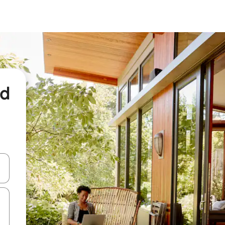
nd
een keuze met je de pijltjestoetsen omhoog en omlaag, óf door te tikk