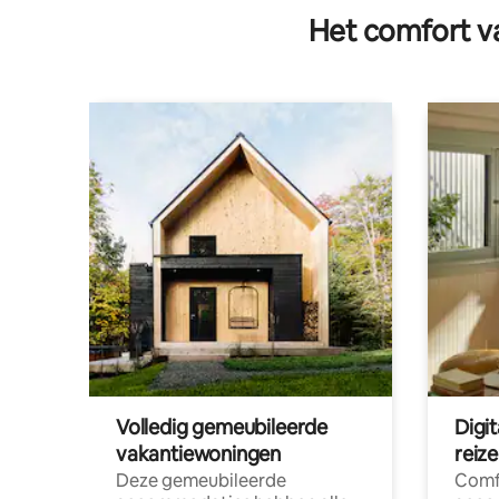
Het comfort va
Volledig gemeubileerde
Digi
vakantiewoningen
reiz
Deze gemeubileerde
Comf