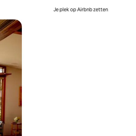
Je plek op Airbnb zetten
en of swipen.