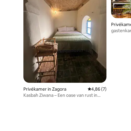
Privékam
gastenka
Privékamer in Zagora
Gemiddelde beoordeli
4,86 (7)
Kasbah Ziwana – Een oase van rust in
Zagora