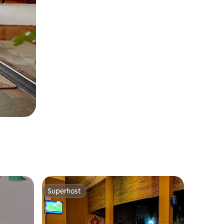
Superhost
Superhost