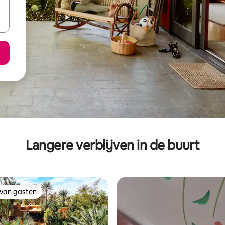
Langere verblijven in de buurt
 van gasten
 van gasten