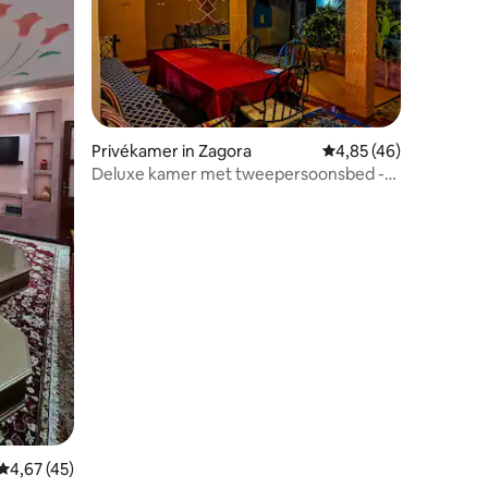
ecensies
Privékamer in Zagora
Gemiddelde beoordelin
4,85 (46)
Deluxe kamer met tweepersoonsbed -
Fatima
Gemiddelde beoordeling van 4,67 op 5, 45 recensies
4,67 (45)