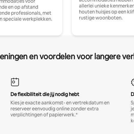
mmodaties voor
allerlei unieke kenmerken
nde en op afstand
houten huisjes op een klif
nde professionals, met
rustige woonboten.
en speciale werkplekken.
eningen en voordelen voor langere ver
De flexibiliteit die jij nodig hebt
D
Kies je exacte aankomst- en vertrekdatum en
S
reserveer eenvoudig online zonder extra
j
verplichtingen of papierwerk.*
m
k