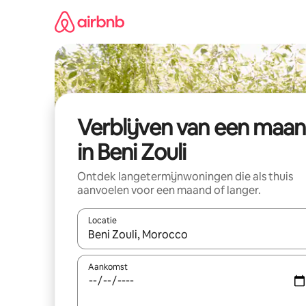
Ga
direct
naar
inhoud
Verblijven van een maa
in Beni Zouli
Ontdek langetermijnwoningen die als thuis
aanvoelen voor een maand of langer.
Locatie
Wanneer er resultaten beschikbaar zijn, maak je 
Aankomst