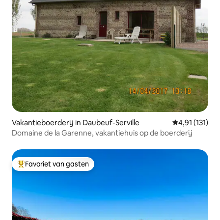
Vakantieboerderij in Daubeuf-Serville
Gemiddelde be
4,91 (131)
Domaine de la Garenne, vakantiehuis op de boerderij
Favoriet van gasten
Topfavoriet van gasten