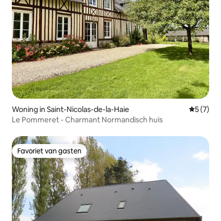
Woning in Saint-Nicolas-de-la-Haie
Gemiddeld
5 (7)
Le Pommeret - Charmant Normandisch huis
Favoriet van gasten
Favoriet van gasten