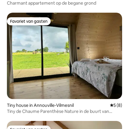
Charmant appartement op de begane grond
Favoriet van gasten
Favoriet van gasten
Tiny house in Annouville-Vilmesnil
Gemiddeld
5 (8)
Tiny de Chaume Parenthèse Nature in de buurt van
Etretat