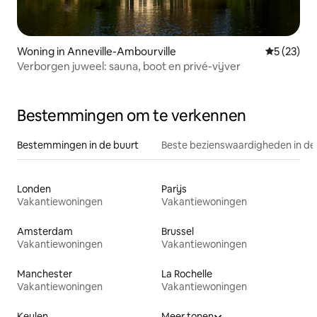
Woning in Anneville-Ambourville
Gemiddelde
5 (23)
Verborgen juweel: sauna, boot en privé-vijver
Bestemmingen om te verkennen
Bestemmingen in de buurt
Beste bezienswaardigheden in de
Londen
Parijs
Vakantiewoningen
Vakantiewoningen
Amsterdam
Brussel
Vakantiewoningen
Vakantiewoningen
Manchester
La Rochelle
Vakantiewoningen
Vakantiewoningen
Keulen
Meer tonen