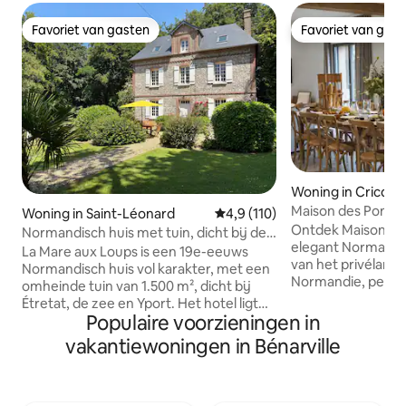
Favoriet van gasten
Favoriet van gas
Favoriet van gasten
Favoriet van gas
Woning in Cricqu
Maison des Pomm
Woning in Saint-Léonard
Gemiddelde beoordeling van 4,
4,9 (110)
Ensuite with Bath
Ontdek Maison de
Normandisch huis met tuin, dicht bij de
elegant Normandis
zee en Étretat
La Mare aux Loups is een 19e-eeuws
van het privéland
Normandisch huis vol karakter, met een
Normandie, perfec
omheinde tuin van 1.500 m², dicht bij
huis met 5 slaapk
Étretat, de zee en Yport. Het hotel ligt
ligt op slechts 10 
Populaire voorzieningen in
aan de rand van het bos en biedt een
Trouville en Honf
natuurlijke oase op slechts enkele
vakantiewoningen in Bénarville
modern comfort 
minuten van de stranden en kliffen van
charme met een g
de Côte d'Albâtre. De woning is onlangs
een eigen tuin, op
gerenoveerd en beschikt over 4
uitgeruste keuken