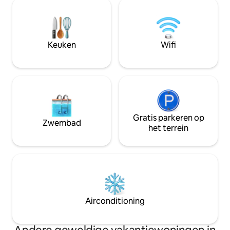
slaapkamers, waaronder een
verwarmd zwembad
mastersuite, een gezellige woonkamer
september), een 
met een houtkachel en een
tafelvoetbal, bask
uitnodigende keuken, perfect om
speeltuin (boomhu
samen tijd door te brengen. Ideaal om
Keuken
Wifi
schommels).
Étretat, Honfleur, Fécamp, Veules-les-
Roses en nog veel meer te ontdekken.
Gratis parkeren op
Zwembad
het terrein
Airconditioning