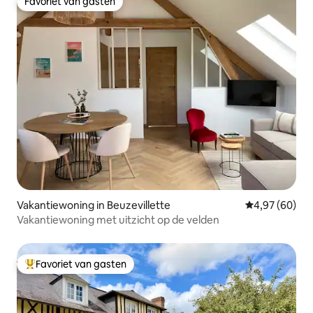
Favoriet van gasten
Favoriet van gasten
Vakantiewoning in Beuzevillette
Gemiddelde be
4,97 (60)
Vakantiewoning met uitzicht op de velden
Favoriet van gasten
Topfavoriet van gasten