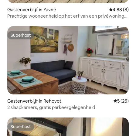
Gastenverblijf in Yavne
Gemiddelde b
4,88 (8)
Prachtige wooneenheid op het erf van een privéwoning
(er is een schuilplaats)
Superhost
Superhost
Gastenverblijf in Rehovot
Gemiddelde
5 (26)
2 slaapkamers, gratis parkeergelegenheid
Superhost
Superhost