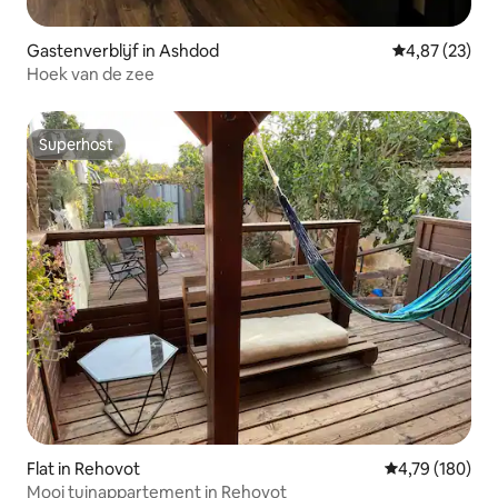
Gastenverblijf in Ashdod
Gemiddelde be
4,87 (23)
Hoek van de zee
Superhost
Superhost
Flat in Rehovot
Gemiddelde beo
4,79 (180)
Mooi tuinappartement in Rehovot