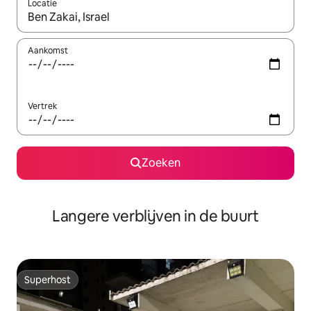
Locatie
Wanneer er resultaten beschikbaar zijn, maak je een keuze met 
Aankomst
Vertrek
Zoeken
Langere verblijven in de buurt
Superhost
Superhost