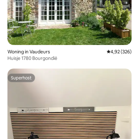
Woning in Vaudeurs
Gemiddelde beo
4,92 (326)
Huisje 1780 Bourgondië
Superhost
Superhost