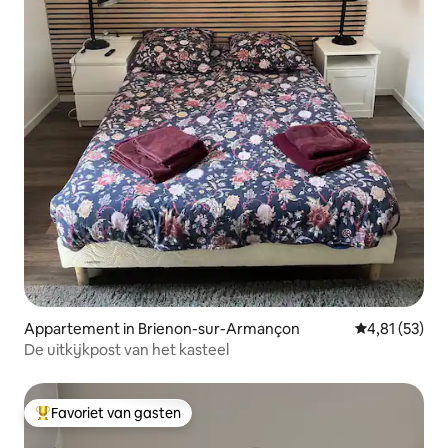
Appartement in Brienon-sur-Armançon
Gemiddelde be
4,81 (53)
De uitkijkpost van het kasteel
Favoriet van gasten
Topfavoriet van gasten