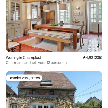
Woning in Champlost
Gemiddelde beo
4,92 (236)
Charmant landhuis voor 12 personen
Favoriet van gasten
Favoriet van gasten