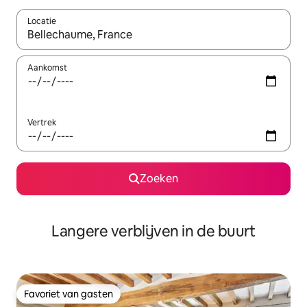
Locatie
Wanneer er resultaten beschikbaar zijn, maak je een keuze met 
Aankomst
Vertrek
Zoeken
Langere verblijven in de buurt
Favoriet van gasten
Favoriet van gasten