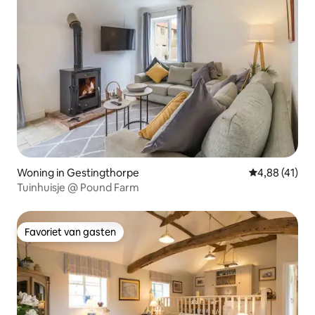
Woning in Gestingthorpe
Gemiddelde be
4,88 (41)
Tuinhuisje @ Pound Farm
Favoriet van gasten
Favoriet van gasten