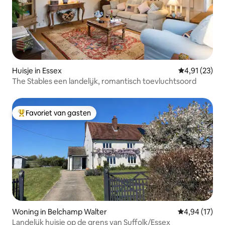
Huisje in Essex
Gemiddelde be
4,91 (23)
The Stables een landelijk, romantisch toevluchtsoord
Favoriet van gasten
Topfavoriet van gasten
Woning in Belchamp Walter
Gemiddelde be
4,94 (17)
Landelijk huisje op de grens van Suffolk/Essex