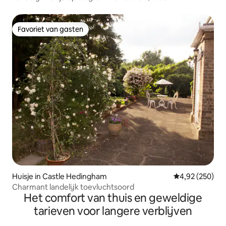
Favoriet van gasten
Favoriet van gasten
Huisje in Castle Hedingham
Gemiddelde beo
4,92 (250)
Charmant landelijk toevluchtsoord
Het comfort van thuis en geweldige
tarieven voor langere verblijven