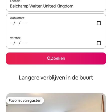
Locatie
Wanneer er resultaten beschikbaar zijn, maak je een keuze met 
Aankomst
Vertrek
Zoeken
Langere verblijven in de buurt
Favoriet van gasten
Favoriet van gasten