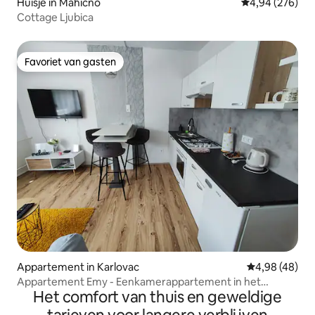
Huisje in Mahićno
Gemiddelde beo
4,94 (276)
Cottage Ljubica
Favoriet van gasten
Favoriet van gasten
Appartement in Karlovac
Gemiddelde be
4,98 (48)
Appartement Emy - Eenkamerappartement in het
Het comfort van thuis en geweldige
centrum van de stad.