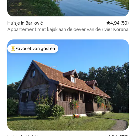
Huisje in Barilović
Gemiddelde be
4,94 (50)
Appartement met kajak aan de oever van de rivier Korana
Favoriet van gasten
Topfavoriet van gasten