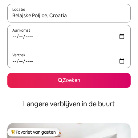
Locatie
Wanneer er resultaten beschikbaar zijn, maak je een keuze met 
Aankomst
Vertrek
Zoeken
Langere verblijven in de buurt
Favoriet van gasten
Topfavoriet van gasten