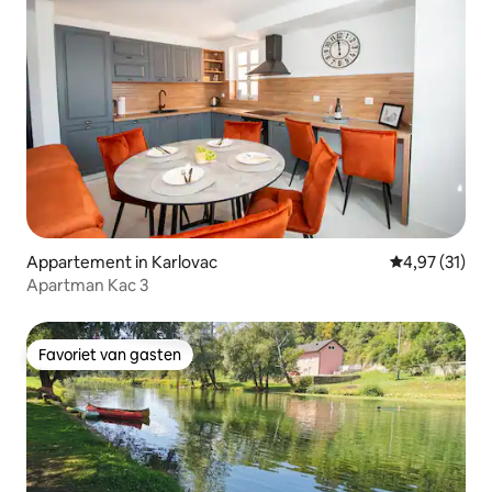
Appartement in Karlovac
Gemiddelde be
4,97 (31)
Apartman Kac 3
Favoriet van gasten
Favoriet van gasten