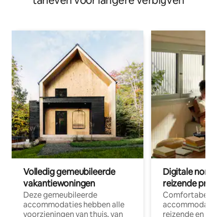
tarieven voor langere verblijven
Volledig gemeubileerde
Digitale nom
vakantiewoningen
reizende prof
Deze gemeubileerde
Comfortabele
accommodaties hebben alle
accommodatie
voorzieningen van thuis, van
reizende en op