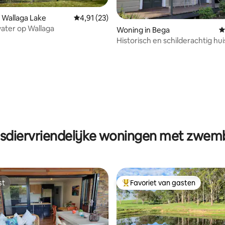
 Wallaga Lake
Gemiddelde beoordeling van 4,91 op 5, 23 r
4,91 (23)
ater op Wallaga
Woning in Bega
G
ling van 5 op 5, 86 recensies
Historisch en schilderachtig huis
Bega
sdiervriendelijke woningen met zwe
st
Favoriet van gasten
st
Topfavoriet van gasten