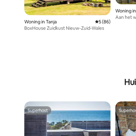
Woning in
Aan het w
Woning in Tanja
Gemiddelde beoorde
5 (86)
BoxHouse Zuidkust Nieuw-Zuid-Wales
Hui
Superhost
Superho
Superhost
Superho