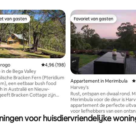
iet van gasten
Favoriet van gasten
iet van gasten
Favoriet van gasten
Brogo
Gemiddelde beoordeling van 4,96 op 5, 198 r
4,96 (198)
 in de Bega Valley
 van 4,89 op 5, 108 recensies
lische Bracken Fern (Pteridium
Appartement in Merimbula
G
m), een eetbaar bush food
Harvey's
 in Australië en Nieuw-
Rust, ontspan en dwaal rond. M
geeft Bracken Cottage zijn
Merimbula voor de deur is Harv
appartement de perfecte uitva
enen huisje met twee
voor liefhebbers van een ontsn
rs op het 100 hectare grote
ningen voor huisdiervriendelijke wonin
de zee. Deze privé, eigentijdse ruimte
an Rock Lily. Uitzicht is naar
heeft alles wat je nodig hebt v
den en NW over het
comfortabel en luxe verblijf. Harv
sbos dat het grootste deel van
perfect gelegen in een rustig
odatie dekt. Het is geschikt