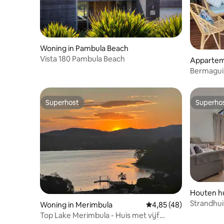
Woning in Pambula Beach
Vista 180 Pambula Beach
Appartem
Bermagui 
Huisdierv
Superhost
Superho
Superhost
Superho
Houten hu
Strandhui
Woning in Merimbula
Gemiddelde beoordelin
4,85 (48)
Top Lake Merimbula - Huis met vijf