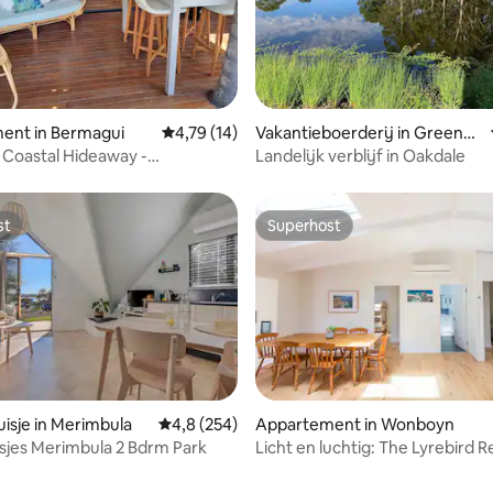
ent in Bermagui
Gemiddelde beoordeling van 4,79 op 5, 14 r
4,79 (14)
Vakantieboerderij in Greenda
le
Coastal Hideaway -
Landelijk verblijf in Oakdale
riendelijk
st
Superhost
st
Superhost
isje in Merimbula
Gemiddelde beoordeling van 4,8 op 5, 254 r
4,8 (254)
Appartement in Wonboyn
sjes Merimbula 2 Bdrm Park
Licht en luchtig: The Lyrebird 
g van 4,85 op 5, 48 recensies