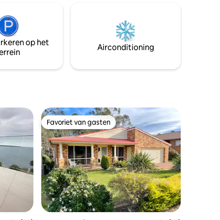
lopen van
energie en er moet water in worden
rd Walk.
gegooid. Voor de warme dagen is er een
e geliefde
luchtkoeler ( geen airco), deze koelt
nselijk
altijd's nachts af. Geen verwarming
arkeren op het
 je
binnen, maar het is nooit te koud in de
Airconditioning
errein
voegt.
winter. Brandhout aanwezig. Koken op
bbq buiten! 😊
Favoriet van gasten
Favoriet van gasten