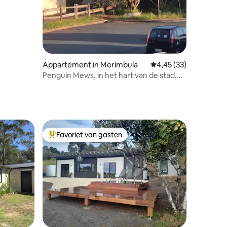
Appartement in Merimbula
Gemiddelde beoordelin
4,45 (33)
Penguin Mews, in het hart van de stad,
prachtig uitzicht
Favoriet van gasten
Topfavoriet van gasten