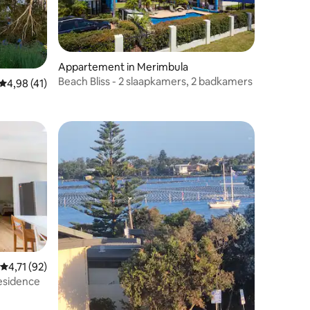
Appartement in Merimbula
Beach Bliss - 2 slaapkamers, 2 badkamers
ecensies
Gemiddelde beoordeling van 4,98 op 5, 41 recensies
4,98 (41)
ecensies
Gemiddelde beoordeling van 4,71 op 5, 92 recensies
4,71 (92)
Residence