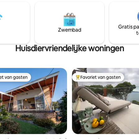
van Merimbula, op 10 minuten 
gezin of groep die een
cafés, winkels, clubs en de Boa
is wil voor landelijk avontuur of
We zijn huisdiervriendelijk als j
om de stad te verzamelen en te
huisdier hondvriendelijk en me
en op een duurzaam beheerd
Gratis p
vriendelijk is. Zorg ervoor dat je
n heeft een hondvriendelijke
Zwembad
t
huisdier aan je reservering toe
tuin.
Huisdiervriendelijke woningen
iet van gasten
Favoriet van gasten
iet van gasten
Topfavoriet van gasten