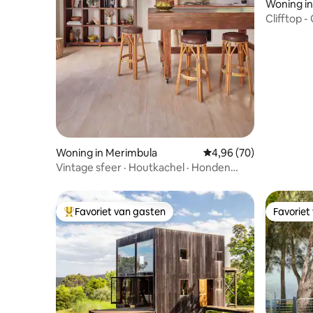
Woning in
Clifftop -
de oceaa
Woning in Merimbula
Gemiddelde beoordelin
4,96 (70)
Vintage sfeer · Houtkachel · Honden
welkom
Favoriet van gasten
Favoriet
Topfavoriet van gasten
Favoriet