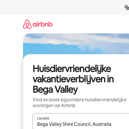
Ga
direct
naar
inhoud
Huisdiervriendelijke
vakantieverblijven in
Bega Valley
Vind en boek bijzondere huisdiervriendelijke
woningen op Airbnb
Locatie
Wanneer er resultaten beschikbaar zijn, maak je 