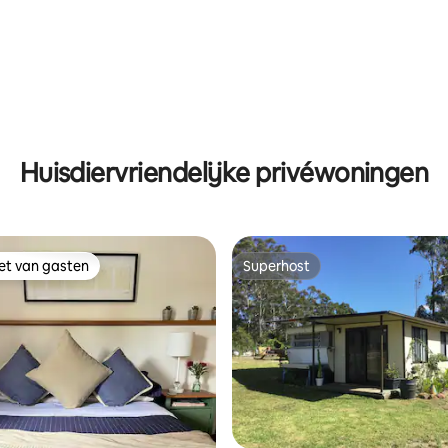
Huisdiervriendelijke privéwoningen
iet van gasten
Superhost
iet van gasten
Superhost