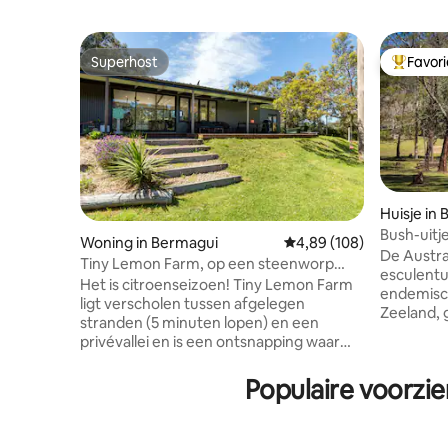
Superhost
Favor
Superhost
Topfavor
Huisje in 
Bush-uitje
Woning in Bermagui
Gemiddelde beoordeling
4,89 (108)
De Austra
Tiny Lemon Farm, op een steenworp
esculentu
afstand van de stad
Het is citroenseizoen! Tiny Lemon Farm
endemisch
ligt verscholen tussen afgelegen
Zeeland, 
stranden (5 minuten lopen) en een
naam. Bracken Cottage is een
privévallei en is een ontsnapping waar
modderst
kaketoes samenkomen, kangoeroes
slaapkame
springen en het geluid van golven de
Populaire voorzie
bushblok v
nachtlucht vult. Ruil onze citroenen in
het noor
voor een bolletje ijs in de gelati-kliniek.
eucalyptu
Loop naar Jaggers (privéstrand) en
de accomm