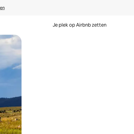
ven
Je plek op Airbnb zetten
en of swipen.