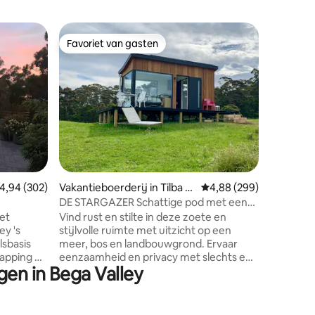
Religieu
Favoriet van gasten
Favor
Favoriet van gasten
Topfavo
Mooie om
voor kop
Geniet v
de kerk 
kerk in b
1905 is 
luxe toev
creëren 
vakantieh
ecensies
een gewe
de wereld
emiddelde beoordeling van 4,94 op 5, 302 recensies
4,94 (302)
Vakantieboerderij in Tilba Til
Gemiddelde beoordeling
4,88 (299)
bij lokale
ba
om volled
DE STARGAZER Schattige pod met een
ontspann
prachtig uitzicht
et
Vind rust en stilte in deze zoete en
activitei
ey 's
stijlvolle ruimte met uitzicht op een
spectacul
lsbasis
meer, bos en landbouwgrond. Ervaar
heeft.
apping uit
eenzaamheid en privacy met slechts een
gen in Bega Valley
klein huisje in de verte in zicht. Zwem in
oor een
de rivier, zie de sterren's nachts, Roos bij
ey 's is
schemering en zonsopgang en een paar
e omgeving
koeien. Het is off-grid met zonne-