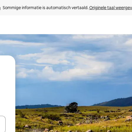
Sommige informatie is automatisch vertaald. 
Originele taal weerge
een keuze met je de pijltjestoetsen omhoog en omlaag, óf door te tikk