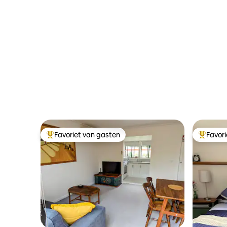
slaapkamers en zwembad
Favoriet van gasten
Favor
Topfavoriet van gasten
Topfavor