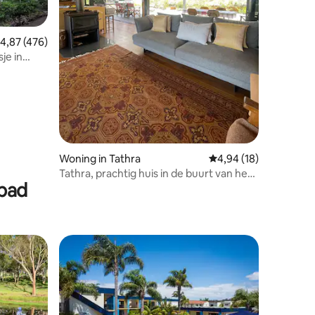
ecensies
emiddelde beoordeling van 4,87 op 5, 476 recensies
4,87 (476)
je in
Woning in Tathra
Gemiddelde beoordelin
4,94 (18)
Tathra, prachtig huis in de buurt van het
mbad
strand en het nationale park