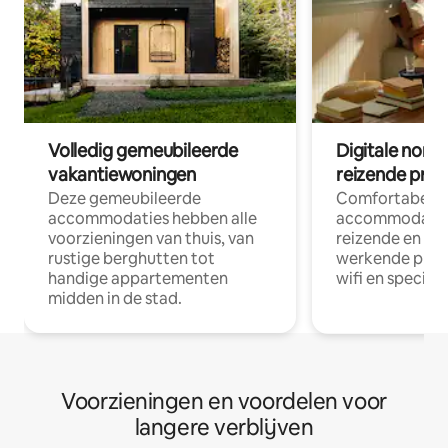
Volledig gemeubileerde
Digitale nom
vakantiewoningen
reizende prof
Deze gemeubileerde
Comfortabele
accommodaties hebben alle
accommodatie
voorzieningen van thuis, van
reizende en op
rustige berghutten tot
werkende profe
handige appartementen
wifi en special
midden in de stad.
Voorzieningen en voordelen voor
langere verblijven