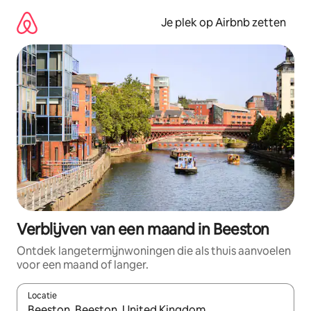
Ga
direct
Je plek op Airbnb zetten
naar
inhoud
Verblijven van een maand in Beeston
Ontdek langetermijnwoningen die als thuis aanvoelen
voor een maand of langer.
Locatie
Wanneer er resultaten beschikbaar zijn, maak je een keuze met 