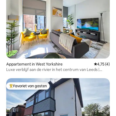
Appartement in West Yorkshire
Gemiddelde 
4,75 (4)
Luxe verblijf aan de rivier in het centrum van Leeds |
Gratis parkeergelegenheid
Favoriet van gasten
Topfavoriet van gasten