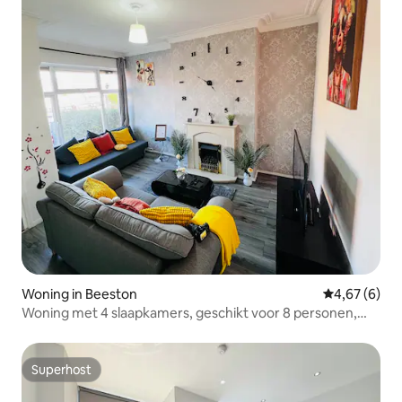
Woning in Beeston
Gemiddelde b
4,67 (6)
Woning met 4 slaapkamers, geschikt voor 8 personen,
gratis parkeerplaats en snelle wifi
Superhost
Superhost