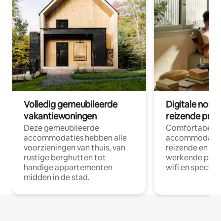
Volledig gemeubileerde
Digitale nom
vakantiewoningen
reizende prof
Deze gemeubileerde
Comfortabele
accommodaties hebben alle
accommodatie
voorzieningen van thuis, van
reizende en op
rustige berghutten tot
werkende profe
handige appartementen
wifi en special
midden in de stad.