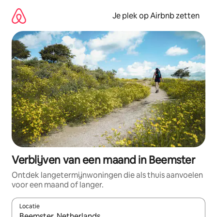
Ga
direct
Je plek op Airbnb zetten
naar
inhoud
Verblijven van een maand in Beemster
Ontdek langetermijnwoningen die als thuis aanvoelen
voor een maand of langer.
Locatie
Wanneer er resultaten beschikbaar zijn, maak je een keuze met 