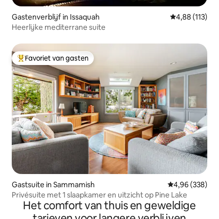
Gastenverblijf in Issaquah
Gemiddelde beo
4,88 (113)
Heerlijke mediterrane suite
Favoriet van gasten
Topfavoriet van gasten
Gastsuite in Sammamish
Gemiddelde beo
4,96 (338)
Privésuite met 1 slaapkamer en uitzicht op Pine Lake
Het comfort van thuis en geweldige
tarieven voor langere verblijven