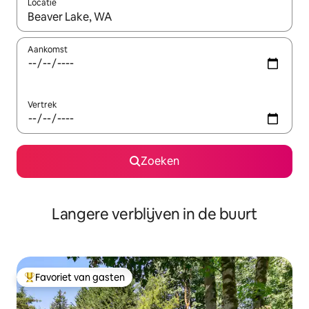
Locatie
Wanneer er resultaten beschikbaar zijn, maak je een keuze met 
Aankomst
Vertrek
Zoeken
Langere verblijven in de buurt
Favoriet van gasten
Topfavoriet van gasten