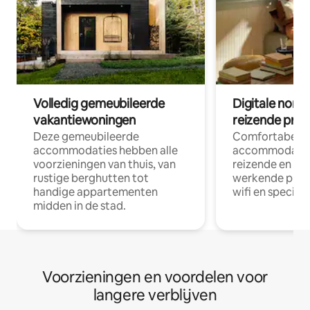
Volledig gemeubileerde
Digitale nom
vakantiewoningen
reizende prof
Deze gemeubileerde
Comfortabele
accommodaties hebben alle
accommodatie
voorzieningen van thuis, van
reizende en op
rustige berghutten tot
werkende profe
handige appartementen
wifi en special
midden in de stad.
Voorzieningen en voordelen voor
langere verblijven