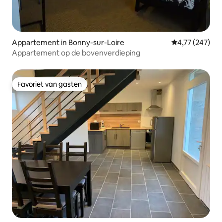
Appartement in Bonny-sur-Loire
Gemiddelde beo
4,77 (247)
Appartement op de bovenverdieping
Favoriet van gasten
Favoriet van gasten