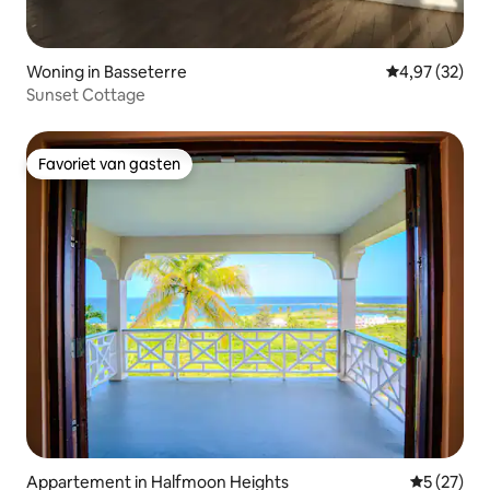
Woning in Basseterre
Gemiddelde be
4,97 (32)
Sunset Cottage
Favoriet van gasten
Favoriet van gasten
Appartement in Halfmoon Heights
Gemiddelde
5 (27)