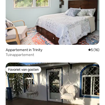
Appartement in Trinity
Gemiddelde
5 (16)
Tuinappartement
Favoriet van gasten
Favoriet van gasten