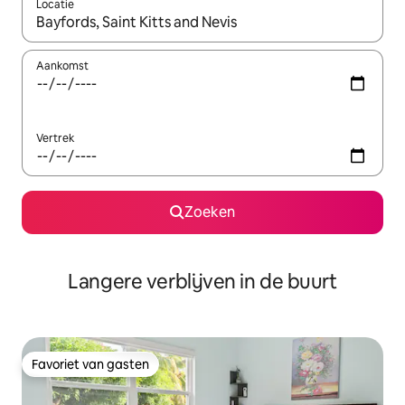
Locatie
Wanneer er resultaten beschikbaar zijn, maak je een keuze met 
Aankomst
Vertrek
Zoeken
Langere verblijven in de buurt
Favoriet van gasten
Favoriet van gasten