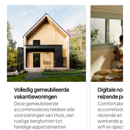
Volledig gemeubileerde
Digitale nom
vakantiewoningen
reizende prof
Deze gemeubileerde
Comfortabele
accommodaties hebben alle
accommodatie
voorzieningen van thuis, van
reizende en op
rustige berghutten tot
werkende profe
handige appartementen
wifi en special