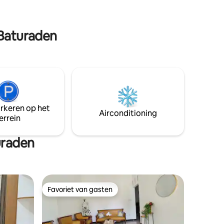
 een
bent, dan helpen we je met
veel
aanbevelingen. Als je met je gezin komt,
eale
dan is ons huis perfect voor jullie. Jullie
 Baturaden
zullen je meteen thuis voelen.
arkeren op het
Airconditioning
errein
uraden
Favoriet van gasten
Favoriet van gasten