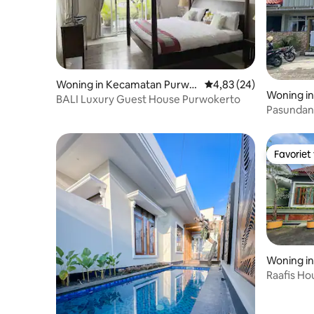
Woning in Kecamatan Purwo
Gemiddelde beoordelin
4,83 (24)
Woning i
kerto Timur
BALI Luxury Guest House Purwokerto
Pasundan
Favoriet
Favoriet
Woning i
Raafis Ho