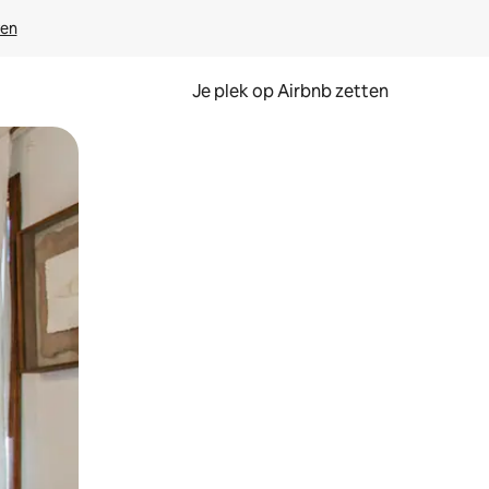
ven
Je plek op Airbnb zetten
en of swipen.