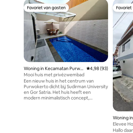
Favoriet van gasten
Favoriet
Favoriet van gasten
Favoriet
Woning in Kecamatan Purwo
Gemiddelde beoordelin
4,98 (93)
kerto Utara
Mooi huis met privézwembad
Een nieuw huis in het centrum van
Purwokerto dicht bij Sudirman University
en Gor Satria. Het huis heeft een
modern minimalistisch concept,
bestaande uit 3 slaapkamers voldoende
voor 6 personen, en een slaapbank voor
2 personen, dekbedovertrekken worden
Woning i
altijd vervangen. Alle kamers zijn
to Timur
Elevee H
uitgerust met airconditioning en een
Hallo daar
eigen badkamer. De gezellige