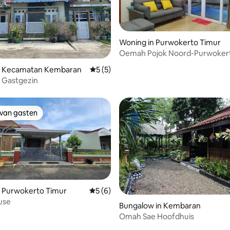
Woning in Purwokerto Timur
Oemah Pojok Noord-Purwokerto
g van 4,83 op 5, 24 recensies
voor gezinnen
n Kecamatan Kembaran
Gemiddelde beoordeling van 5 op 5, 5 r
5 (5)
 Gastgezin
 van gasten
 van gasten
n Purwokerto Timur
Gemiddelde beoordeling van 5 op 5, 6 r
5 (6)
use
Bungalow in Kembaran
Omah Sae Hoofdhuis