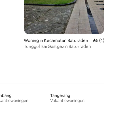
Woning in Kecamatan Baturaden
Gemiddelde beoor
5 (4)
Tunggul Isai Gastgezin Baturraden
mbang
Tangerang
kantiewoningen
Vakantiewoningen