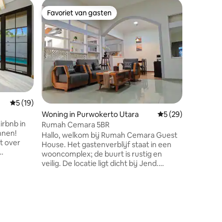
Gastenve
Favoriet van gasten
Favorie
Favoriet van gasten
Favorie
Utara
Guest Ho
buurt va
Keluarga
semua ha
berlokasi
menghadi
yang ber
untuk a
kenyamana
menit da
Gemiddelde beoordeling van 5 op 5, 19 recensies
5 (19)
Double B
Woning in Purwokerto Utara
Gemiddelde beoorde
5 (29)
Space Li
irbnb in
Kamar Man
Rumah Cemara 5BR
nnen!
Kerja / Meja Rias * Ce
Hallo, welkom bij Rumah Cemara Guest
t over
terbuka *
House. Het gastenverblijf staat in een
Booking 
wooncomplex; de buurt is rustig en
veilig. De locatie ligt dicht bij Jend.
ts 4
Soedirman University, het sportcentrum
 dicht bij
/ GOR, restaurants, koffiebars,
ak aan je
McDonald's, Starbucks, Ayam Penyet
ecensies
ineert
Suroboyo, enz.). Er zijn veel authentieke
n biedt
eetgelegenheden in Purwokerto. Laat
ons weten in welke je geïnteresseerd