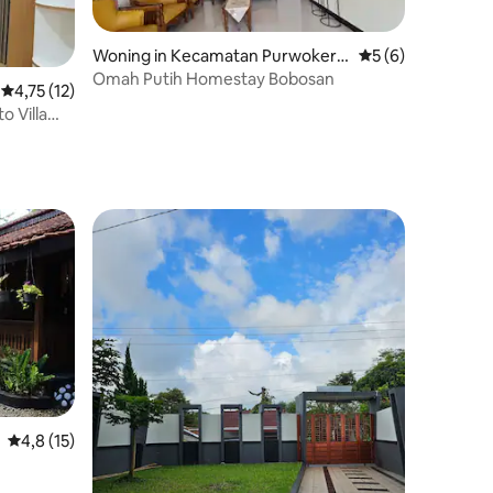
Woning in Kecamatan Purwokert
Gemiddelde beoord
5 (6)
o Utara
Omah Putih Homestay Bobosan
Gemiddelde beoordeling van 4,75 op 5, 12 recensies
4,75 (12)
 Villa
ecensies
ecensies
Gemiddelde beoordeling van 4,8 op 5, 15 recensies
4,8 (15)