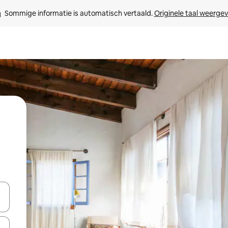
Sommige informatie is automatisch vertaald. 
Originele taal weerge
een keuze met je de pijltjestoetsen omhoog en omlaag, óf door te tikk