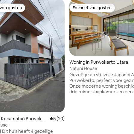
 van gasten
Favoriet van gasten
 van gasten
Favoriet van gasten
Woning in Purwokerto Utara
Natani House
g van 4,98 op 5, 93 recensies
Gezellige en stijlvolle Japandi A
Purwokerto, perfect voor gezi
Onze moderne woning beschik
drie ruime slaapkamers en een
uitnodigend zwembad voor
ontspanning. Gelegen op slech
minuten van het treinstation en
het stadscentrum, ligt het gem
n Kecamatan Purwoker
Gemiddelde beoordeling van 5 op 5, 20 r
5 (20)
voeten. De open indeling comb
ouse
comfort en eigentijds design e
! Dit huis heeft 4 gezellige
een gezellige leefruimte voor