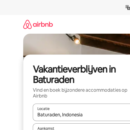
Ga
direct
naar
inhoud
Vakantieverblijven in
Baturaden
Vind en boek bijzondere accommodaties op
Airbnb
Locatie
Wanneer er resultaten beschikbaar zijn, maak je 
Aankomst