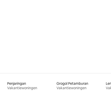
g van 4,93 op 5, 29 recensies
Penjaringan
Grogol Petamburan
Le
Vakantiewoningen
Vakantiewoningen
Va