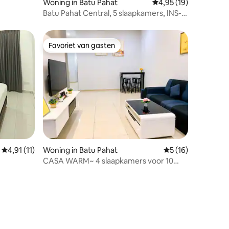
Woning in Batu Pahat
Gemiddelde beoordeli
4,95 (19)
Batu Pahat Central, 5 slaapkamers, INS-
stijl, Soga, 1 verdieping
Favoriet van gasten
Favoriet van gasten
ecensies
Gemiddelde beoordeling van 4,91 op 5, 11 recensies
4,91 (11)
Woning in Batu Pahat
Gemiddelde beoord
5 (16)
CASA WARM~ 4 slaapkamers voor 10
gasten~ Mahjong~ Batu Pahat