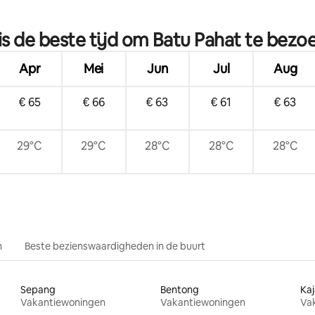
g van 4,56 op 5, 55 recensies
is de beste tijd om Batu Pahat te bezo
Apr
Mei
Jun
Jul
Aug
€ 65
€ 66
€ 63
€ 61
€ 63
29°C
29°C
28°C
28°C
28°C
n
Beste bezienswaardigheden in de buurt
Sepang
Bentong
Ka
Vakantiewoningen
Vakantiewoningen
Va