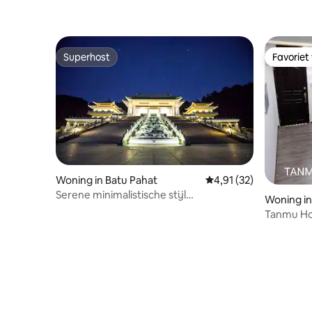
Superhost
Favoriet
Superhost
Favoriet
Woning in Batu Pahat
Gemiddelde beoordelin
4,91 (32)
Serene minimalistische stijl
Woning in
eengezinswoning/gezinsvriendelijk/zelf
Tanmu Ho
inchecken/rustige slaapkamer/met
Big & BP M
wasmachine/in de buurt van
bezienswaardigheid - 6-7 personen