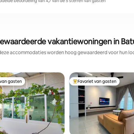
delde beoordeling van 4,7 van de 5 sterren van gasten
waardeerde vakantiewoningen in Bat
 deze accommodaties worden hoog gewaardeerd voor hun loca
 van gasten
Favoriet van gasten
 van gasten
Topfavoriet van gasten