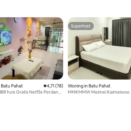
st
Superhost
st
Superhost
 Batu Pahat
Gemiddelde beoordeling van 4,71 op 5, 78 r
4,71 (78)
Woning in Batu Pahat
BR huis Gratis Netflix Perdana
MMKMMW Meimei Kaimeiwoo
t