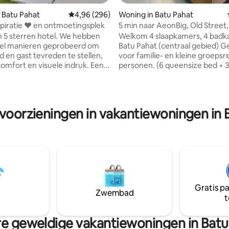
g van 4,99 op 5, 99 recensies
 Batu Pahat
Gemiddelde beoordeling van 4,96 op 5, 296 r
4,96 (296)
Woning in Batu Pahat
Natuurinspiratie ❤ en ontmoetingsplek
5 min naar AeonBig, Old Street,
D Garden
en 5 sterren hotel. We hebben
Welkom 4 slaapkamers, 4 badkamers in
eel manieren geprobeerd om
Batu Pahat (centraal gebied) Geschikt
d en gast tevreden te stellen,
voor familie- en kleine groepsre
comfort en visuele indruk. Een
personen. (6 queensize bed + 3
e je misschien een beetje langer
eenpersoonsbedden) Volledig voorzien
k voor altijd herinnert.
van airconditioning alle kamers
ende ervaring voor : -
uitgerust met handdoek, wifi, a
en Betrokkenheid - Familie- en
koelkast, wasmachine, inducti
 voorzieningen in vakantiewoningen in 
ijeenkomst - Vakantievakantie
en servies Essentiële handdoeken en
box (LongTv) ★★Aircond
shampoo zijn aanwezig. Strijkij
 - Ja Alle slaapkamers - Ja
strijkijzer en haardroger staan
 Breed en gezellig binnen en
je te helpen. Gunstig gelegen in de buurt
van Aeonbig, Old street, BP mal
p groen ★★Handdoeken,
garden, de reis is slechts 5 min
en badgel aanwezig
afstand
Gratis p
Zwembad
t
e geweldige vakantiewoningen in Batu