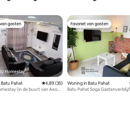
 van gasten
Favoriet van gasten
 van gasten
Favoriet van gasten
g van 4,91 op 5, 32 recensies
 Batu Pahat
Gemiddelde beoordeling van 4,89 op 5, 35 r
4,89 (35)
Woning in Batu Pahat
mestay (in de buurt van Aeon
Batu Pahat Soga Gastenverbli
all)