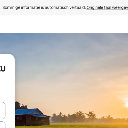
Sommige informatie is automatisch vertaald. 
Originele taal weerge
tu
een keuze met je de pijltjestoetsen omhoog en omlaag, óf door te tikk