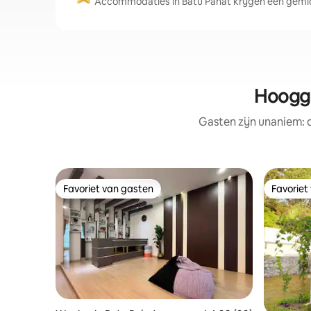
Accommodaties in Batu Pahat krijgen een gemid
Hoogge
Gasten zijn unaniem:
Favoriet van gasten
Favoriet
Favoriet van gasten
Favoriet