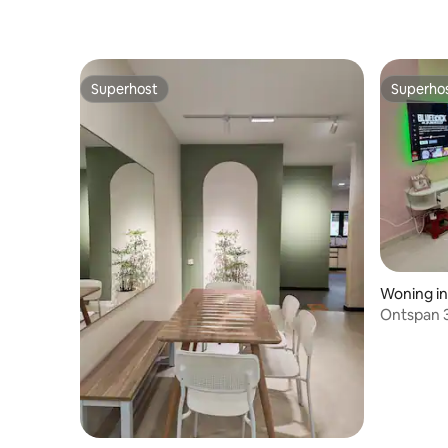
Superhost
Superho
Superhost
Superho
Woning in
Ontspan 3
Batu Paha