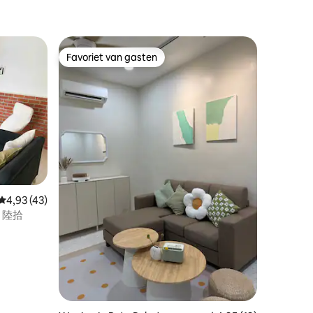
Favoriet van gasten
Favoriet van gasten
ecensies
Gemiddelde beoordeling van 4,93 op 5, 43 recensies
4,93 (43)
jf 陸拾