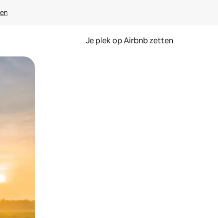
ven
Je plek op Airbnb zetten
en of swipen.