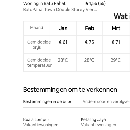
Woning in Batu Pahat
Gemiddelde beoordelin
4,56 (55)
BatuPahatTown Double Storey Vier
Wat 
slaapkamers geschikt voor grote
gezinnen (25 oktober gerenoveerd
themahotel)
Maand
Jan
Feb
Mrt
€ 61
€ 75
€ 71
Gemiddelde
prijs
28°C
28°C
29°C
Gemiddelde
temperatuur
Bestemmingen om te verkennen
Bestemmingen in de buurt
Andere soorten verblijve
Kuala Lumpur
Petaling Jaya
Vakantiewoningen
Vakantiewoningen