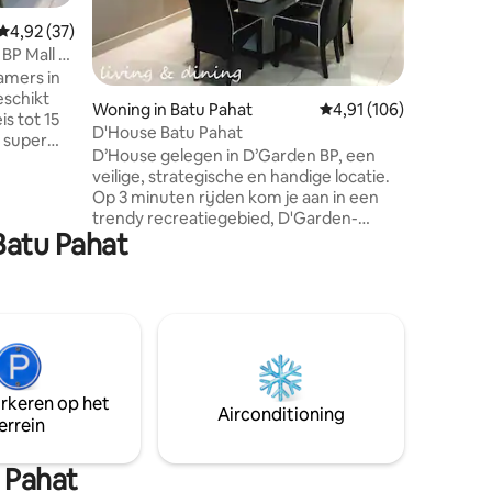
alle leef
ecensies
Gemiddelde beoordeling van 4,92 op 5, 37 recensies
4,92 (37)
herinneringe
een woonw
 BP Mall &
schone, v
huis ligt
Woning in Batu Pahat
Gemiddelde beoordelin
4,91 (106)
afstand 
is tot 15
D'House Batu Pahat
 super
D’House gelegen in D’Garden BP, een
veilige, strategische en handige locatie.
 en huis
Op 3 minuten rijden kom je aan in een
ndroid-tv,
trendy recreatiegebied, D'Garden-
ekookplaat
Batu Pahat
winkels. Veel keuzes van restaurants
zoals SushiManta, EatToast, The Alley,
zer,
enz. Binnen 15 minuten rijden kun je het
 klaar om
grootste deel van het beroemde
winkelcentrum, clubs en restaurants
l & D
bereiken. Bijv.: 2000 complex,
uten
SquareOne, BP Mall, SY Restaurant,
SeaView Restaurant, Old Street, enz.
arkeren op het
Neem voor meer informatie contact op
Airconditioning
errein
met de verhuurder. Ik wens je een
aangenaam verblijf in & een vrolijke reis.
 Pahat