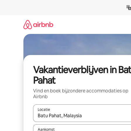
Ga
direct
naar
inhoud
Vakantieverblijven in Ba
Pahat
Vind en boek bijzondere accommodaties op
Airbnb
Locatie
Wanneer er resultaten beschikbaar zijn, maak je 
Aankomst