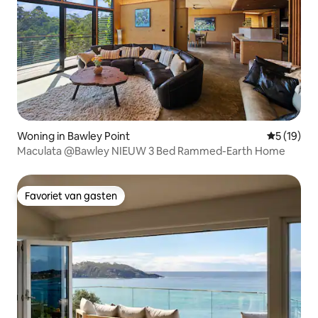
Woning in Bawley Point
Gemiddelde
5 (19)
Maculata @Bawley NIEUW 3 Bed Rammed-Earth Home
Favoriet van gasten
Favoriet van gasten