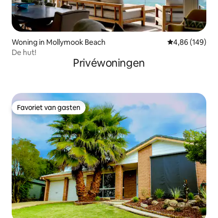
Woning in Mollymook Beach
Gemiddelde beo
4,86 (149)
De hut!
Privéwoningen
Favoriet van gasten
Favoriet van gasten