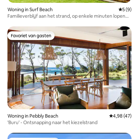
Woning in Surf Beach
Gemiddeld
5 (9)
Familieverblijf aan het strand, op enkele minuten lopen
van het strand.
Favoriet van gasten
Favoriet van gasten
Woning in Pebbly Beach
Gemiddelde be
4,98 (47)
'Buru' - Ontsnapping naar het kiezelstrand