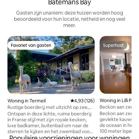
Batemans Bay
Gasten zijn unaniem: deze huizen worden hoog
beoordeeld voor hun locatie, netheid en nog veel
meer.
Favoriet van gasten
Superhost
Favoriet van gasten
Superhost
Woning in Lilli Pilli
Woning in Termeil
Gemiddelde beoordeling van 4,9
4,93 (126)
Beckon aan zee
Rustige boerderij met uitzicht op zee,
hondvriendelijk
Beckon aan zee is
Ontspan in deze lichte, ruime boerderij
gevlekte kauwgum
in Franse stijl met zijn royale keuken,
de oceaan in het idyl
luxe badkamer, buitenbad om naar de
100 meter lopen n
sterren te kijken en het zwembad voor
Populaire voorzieningen voor woningen
kindvriendelijke C
warme dagen. Het grote terras is een