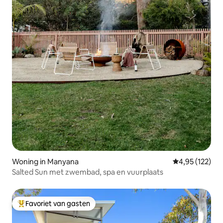
Woning in Manyana
Gemiddelde beo
4,95 (122)
Salted Sun met zwembad, spa en vuurplaats
Favoriet van gasten
Topfavoriet van gasten