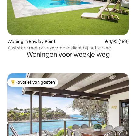
Woning in Bawley Point
Gemiddelde beo
4,92 (189)
Kustsfeer met privézwembad dicht bij het strand.
Woningen voor weekje weg
Favoriet van gasten
Topfavoriet van gasten