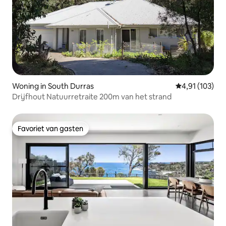
Woning in South Durras
Gemiddelde beo
4,91 (103)
Drijfhout Natuurretraite 200m van het strand
Favoriet van gasten
Favoriet van gasten