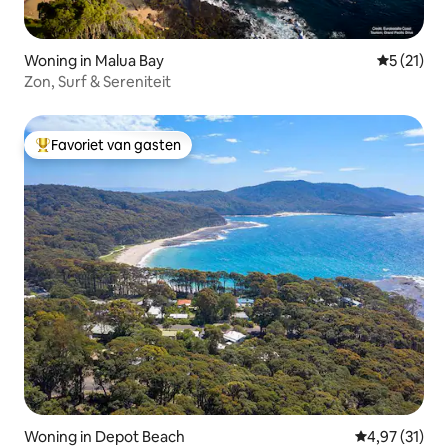
Woning in Malua Bay
Gemiddeld
5 (21)
Zon, Surf & Sereniteit
Favoriet van gasten
Topfavoriet van gasten
Woning in Depot Beach
Gemiddelde be
4,97 (31)