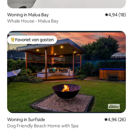
Woning in Malua Bay
Gemiddelde be
4,94 (18)
Whale House - Malua Bay
Favoriet van gasten
Topfavoriet van gasten
Woning in Surfside
Gemiddelde be
4,96 (26)
Dog Friendly Beach Home with Spa