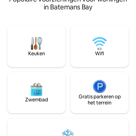
recente renovaties 
perfecte plek om te genieten van het
in Batemans Bay
bedden uit de jaren
uitzicht op zee en de natuurlijke
gevuld en uitgeru
omgeving, met een verbazingwekkende
kwaliteitsmeubilai
verscheidenheid aan vogels, samen met
comfortabel en on
de geiten, ganzen, pauwen en alpaca's
garanderen. Het h
die over de boerderij zwerven. We
uitgeruste keuken
liggen op slechts 10 minuten van de
plaats aan zes pe
ongerepte stranden van Bawley en we
queensize bedden
bieden vervoer tegen een concurrerend
Keuken
Wifi
eenpersoonsbedde
tarief van en naar nabijgelegen
inbegrepen.
wandelpaden, trouwlocaties en
wijnmakerijen.
Gratis parkeren op
Zwembad
het terrein