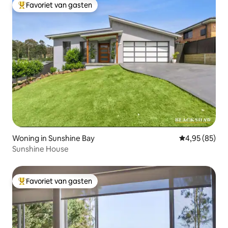
Favoriet van gasten
Topfavoriet van gasten
Woning in Sunshine Bay
Gemiddelde be
4,95 (85)
Sunshine House
Favoriet van gasten
Topfavoriet van gasten