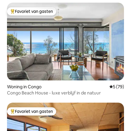
Favoriet van gasten
Topfavoriet van gasten
Woning in Congo
Gemiddelde
5 (79)
Congo Beach House - luxe verblijf in de natuur
Favoriet van gasten
Topfavoriet van gasten