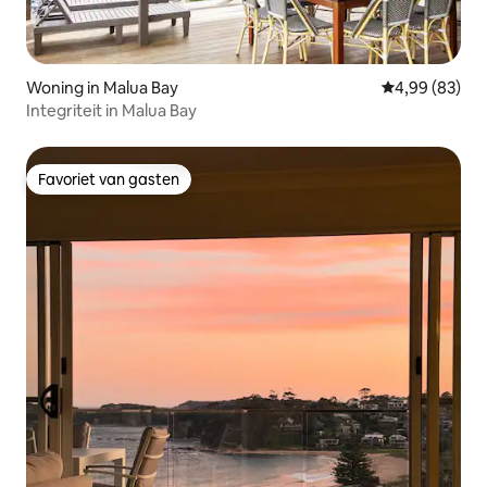
Woning in Malua Bay
Gemiddelde be
4,99 (83)
Integriteit in Malua Bay
Favoriet van gasten
Favoriet van gasten