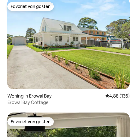
Favoriet van gasten
Favoriet van gasten
Woning in Erowal Bay
Gemiddelde beo
4,88 (136)
Erowal Bay Cottage
Favoriet van gasten
Favoriet van gasten