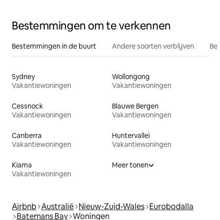
Bestemmingen om te verkennen
Bestemmingen in de buurt
Andere soorten verblijven
Bes
Sydney
Wollongong
Vakantiewoningen
Vakantiewoningen
Cessnock
Blauwe Bergen
Vakantiewoningen
Vakantiewoningen
Canberra
Huntervallei
Vakantiewoningen
Vakantiewoningen
Kiama
Meer tonen
Vakantiewoningen
Airbnb
Australië
Nieuw-Zuid-Wales
Eurobodalla
Batemans Bay
Woningen