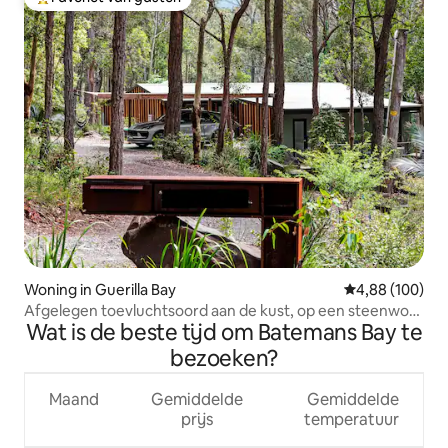
Topfavoriet van gasten
Woning in Guerilla Bay
Gemiddelde beo
4,88 (100)
Afgelegen toevluchtsoord aan de kust, op een steenworp
Wat is de beste tijd om Batemans Bay te
afstand van het strand.
bezoeken?
Maand
Gemiddelde
Gemiddelde
prijs
temperatuur