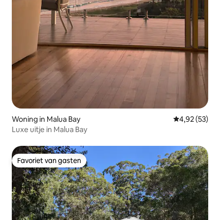
Woning in Malua Bay
Gemiddelde be
4,92 (53)
Luxe uitje in Malua Bay
Favoriet van gasten
Favoriet van gasten