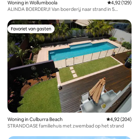
Woning in Wollumboola
Gemiddelde beo
4,92 (129)
ALINDA BOERDERIJ! Van boerderij naar strand in 5
minuten
Favoriet van gasten
Favoriet van gasten
Woning in Culburra Beach
Gemiddelde beo
4,92 (204)
STRANDOASE familiehuis met zwembad op het strand