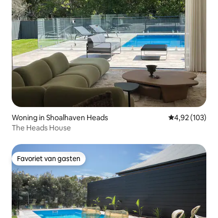
Woning in Shoalhaven Heads
Gemiddelde beo
4,92 (103)
The Heads House
Favoriet van gasten
Favoriet van gasten