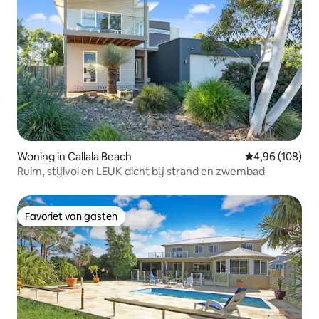
Woning in Callala Beach
Gemiddelde beo
4,96 (108)
Ruim, stijlvol en LEUK dicht bij strand en zwembad
Favoriet van gasten
Favoriet van gasten