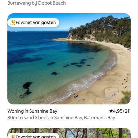
Burrawang bij Depot Beach
Favoriet van gasten
Topfavoriet van gasten
Woning in Sunshine Bay
Gemiddelde be
4,95 (21)
80m to sand 3 beds in Sunshine Bay, Bateman's Bay
Favoriet van gasten