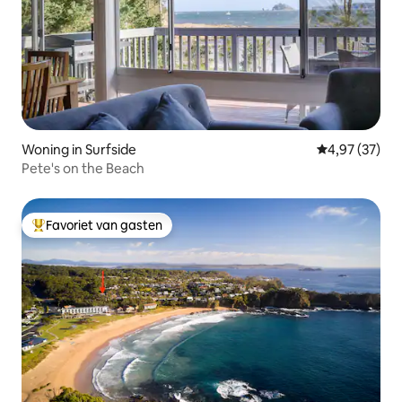
Woning in Surfside
Gemiddelde be
4,97 (37)
Pete's on the Beach
Favoriet van gasten
Topfavoriet van gasten