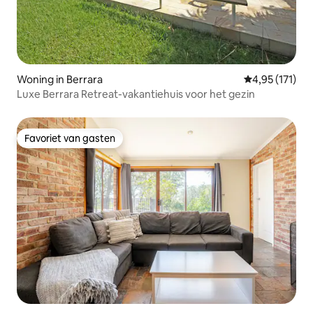
Woning in Berrara
Gemiddelde be
4,95 (171)
Luxe Berrara Retreat-vakantiehuis voor het gezin
Favoriet van gasten
Favoriet van gasten