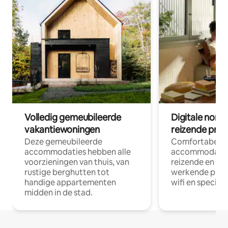
Volledig gemeubileerde
Digitale nom
vakantiewoningen
reizende prof
Deze gemeubileerde
Comfortabele
accommodaties hebben alle
accommodatie
voorzieningen van thuis, van
reizende en op
rustige berghutten tot
werkende profe
handige appartementen
wifi en special
midden in de stad.