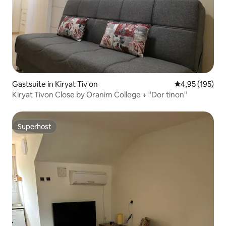
Gastsuite in Kiryat Tiv'on
Gemiddelde beo
4,95 (195)
Kiryat Tivon Close by Oranim College + "Dor tinon"
Superhost
Superhost