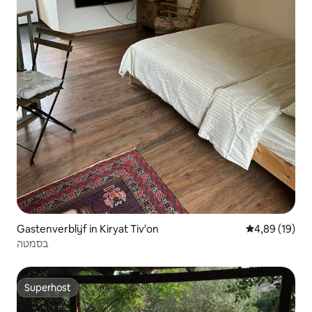
Gastenverblijf in Kiryat Tiv'on
Gemiddelde be
4,89 (19)
בסמטה
Superhost
Superhost