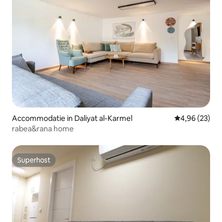
Accommodatie in Daliyat al-Karmel
Gemiddelde be
4,96 (23)
rabea&rana home
Superhost
Superhost