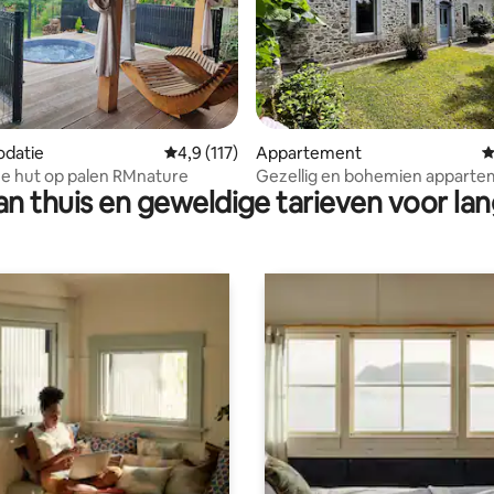
ling van 5 op 5, 19 recensies
datie
Gemiddelde beoordeling van 4,9 op 5, 117 r
4,9 (117)
Appartement
G
 hut op palen RMnature
Gezellig en bohemien apparte
n thuis en geweldige tarieven voor lan
de poorten van Lourdes