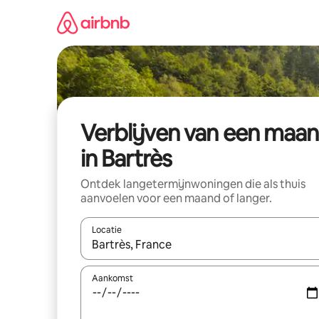
Ga
direct
naar
inhoud
Verblijven van een maa
in Bartrès
Ontdek langetermijnwoningen die als thuis
aanvoelen voor een maand of langer.
Locatie
Wanneer er resultaten beschikbaar zijn, maak je 
Aankomst