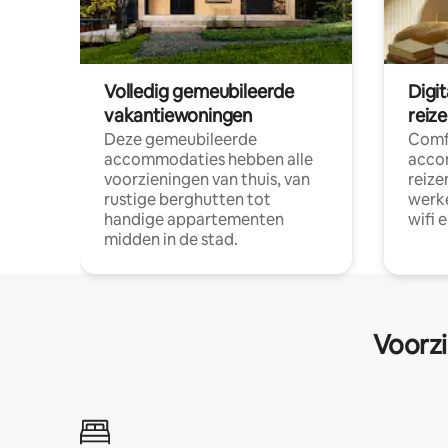
Volledig gemeubileerde
Digi
vakantiewoningen
reiz
Deze gemeubileerde
Comf
accommodaties hebben alle
acco
voorzieningen van thuis, van
reize
rustige berghutten tot
werke
handige appartementen
wifi 
midden in de stad.
Voorzi