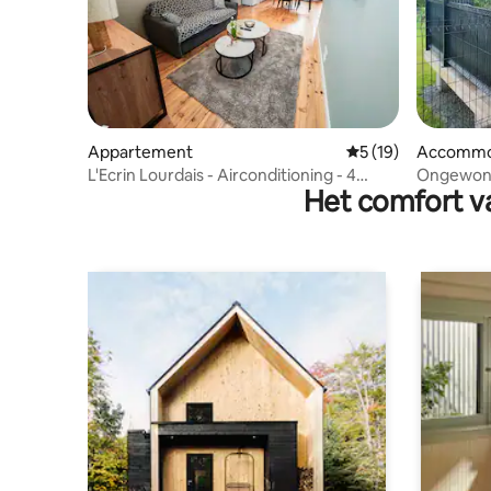
Appartement
Gemiddelde beoorde
5 (19)
Accommo
L'Ecrin Lourdais - Airconditioning - 4
Ongewone
Het comfort va
personen - Parking -