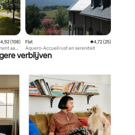
ecensies
emiddelde beoordeling van 4,92 op 5, 108 recensies
4,92 (108)
Flat
Gemiddelde beoordeli
4,72 (25)
ment aan
Aquero-Accueil rust en sereniteit
gere verblijven