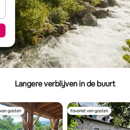
Langere verblijven in de buurt
 van gasten
Favoriet van gasten
 van gasten
Favoriet van gasten