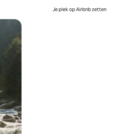
Je plek op Airbnb zetten
en of swipen.