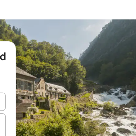
nd
een keuze met je de pijltjestoetsen omhoog en omlaag, óf door te tikk