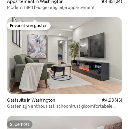
Appartement in Washington
Gemiddelde be
4,83 (24)
Modern 1BR 1 bad gezellig uitje appartement
Favoriet van gasten
Favoriet van gasten
Gastsuite in Washington
Gemiddelde be
4,93 (45)
Gasten zijn enthousiast: schoon|rustig|comfortabele
bedden|gratis parkeren
Superhost
Superhost