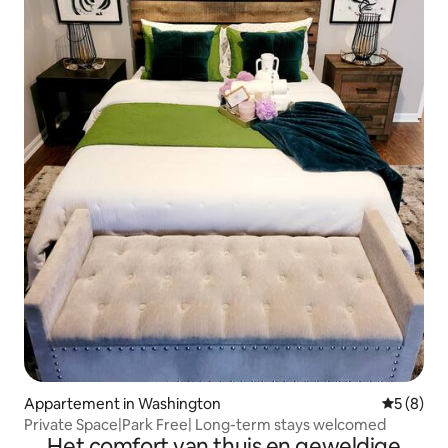
Appartement in Washington
Gemiddeld
5 (8)
Private Space|Park Free| Long-term stays welcomed
Het comfort van thuis en geweldige