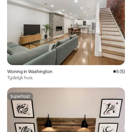
Woning in Washington
Gemiddeld
5 (5)
Tijdelijk huis.
Superhost
Superhost