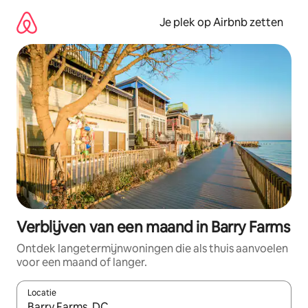
Ga
direct
Je plek op Airbnb zetten
naar
inhoud
Verblijven van een maand in Barry Farms
Ontdek langetermijnwoningen die als thuis aanvoelen
voor een maand of langer.
Locatie
Wanneer er resultaten beschikbaar zijn, maak je een keuze met 