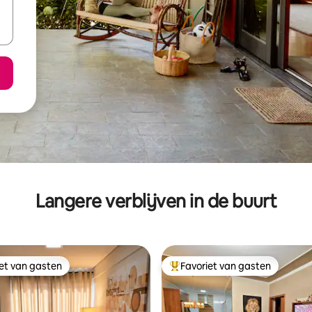
Langere verblijven in de buurt
iet van gasten
Favoriet van gasten
iet van gasten
Topfavoriet van gasten