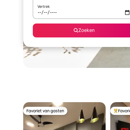
Vertrek
Zoeken
Favoriet van gasten
Favor
Favoriet van gasten
Topfavor