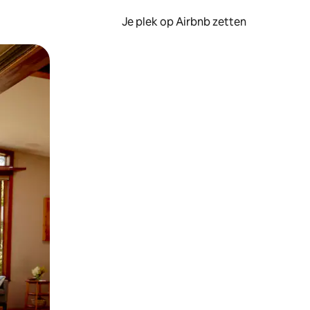
Je plek op Airbnb zetten
en of swipen.