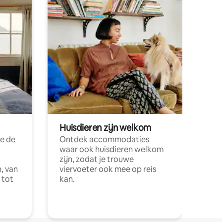
Huisdieren zijn welkom
e de
Ontdek accommodaties
waar ook huisdieren welkom
zijn, zodat je trouwe
, van
viervoeter ook mee op reis
 tot
kan.