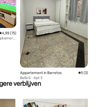
Gemiddelde beoordeling van 4,99 op 5, 75 recensies
4,99 (75)
aapkamers,
ecensies
Appartement in Barretos
Gemiddelde beoor
5 (3)
Bella 6 - Apt 3
gere verblijven