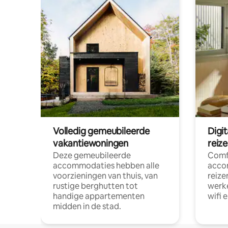
Volledig gemeubileerde
Digi
vakantiewoningen
reiz
Deze gemeubileerde
Comf
accommodaties hebben alle
acco
voorzieningen van thuis, van
reize
rustige berghutten tot
werke
handige appartementen
wifi 
midden in de stad.