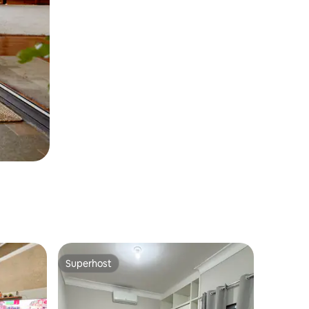
Superhost
Superhost