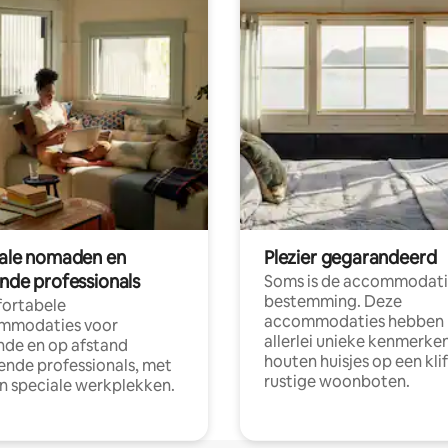
tale nomaden en
Plezier gegarandeerd
ende professionals
Soms is de accommodati
bestemming. Deze
ortabele
accommodaties hebben
mmodaties voor
allerlei unieke kenmerken
nde en op afstand
houten huisjes op een klif
nde professionals, met
rustige woonboten.
en speciale werkplekken.