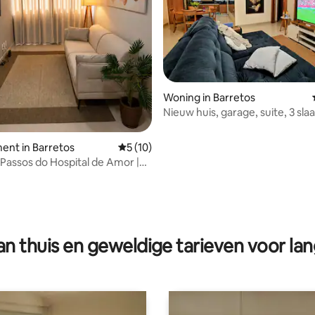
Woning in Barretos
Nieuw huis, garage, suite, 3 sl
gastronomische ruimte,
ent in Barretos
Gemiddelde beoordeling van 5 op 5, 10 r
5 (10)
Passos do Hospital de Amor |
a
g van 4,97 op 5, 30 recensies
n thuis en geweldige tarieven voor lan