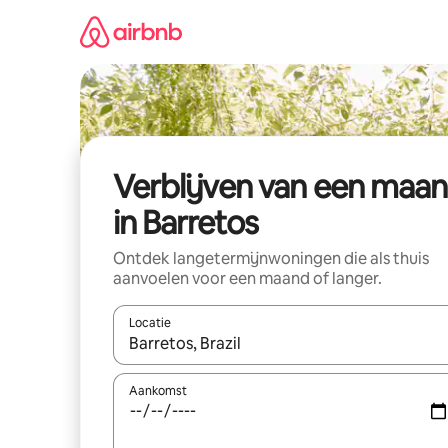
Ga
direct
naar
inhoud
Verblijven van een maa
in Barretos
Ontdek langetermijnwoningen die als thuis
aanvoelen voor een maand of langer.
Locatie
Wanneer er resultaten beschikbaar zijn, maak je 
Aankomst