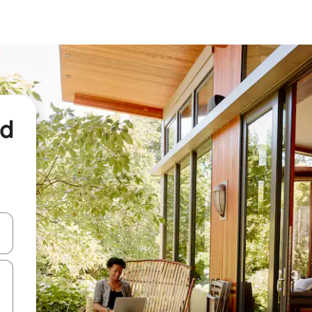
nd
een keuze met je de pijltjestoetsen omhoog en omlaag, óf door te tikk