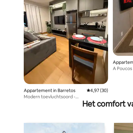
Appartem
A Poucos 
Academi
Appartement in Barretos
Gemiddelde beoordelin
4,97 (30)
Modern toevluchtsoord -
Het comfort va
dichtstbijzijnde ziekenhuis