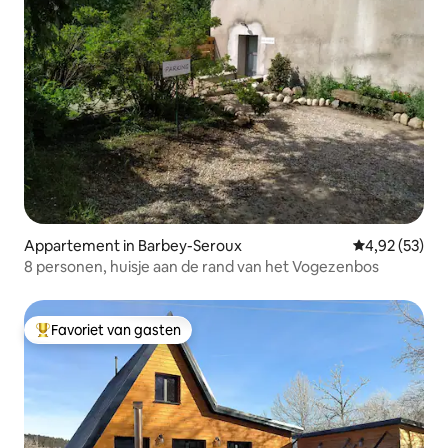
Appartement in Barbey-Seroux
Gemiddelde be
4,92 (53)
8 personen, huisje aan de rand van het Vogezenbos
Favoriet van gasten
Topfavoriet van gasten