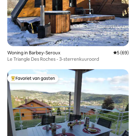
Woning in Barbey-Seroux
Gemiddelde
5 (69)
Le Triangle Des Roches - 3-sterrenkuuroord
Favoriet van gasten
Topfavoriet van gasten