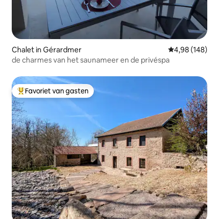
Chalet in Gérardmer
Gemiddelde beo
4,98 (148)
de charmes van het saunameer en de privéspa
Favoriet van gasten
Topfavoriet van gasten