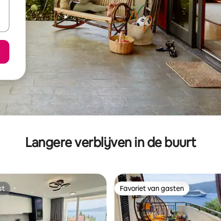
Langere verblijven in de buurt
st
Favoriet van gasten
st
Favoriet van gasten