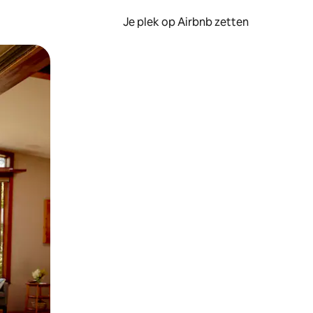
Je plek op Airbnb zetten
en of swipen.