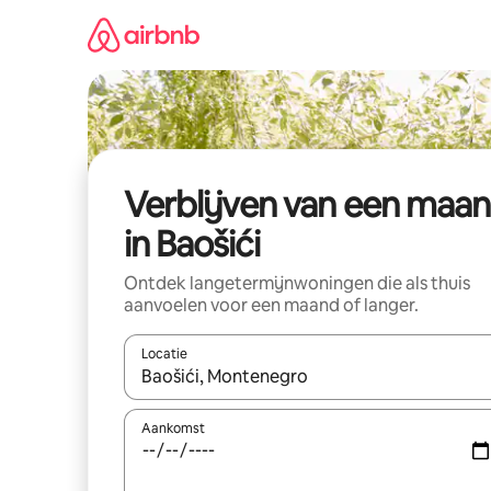
Ga
direct
naar
inhoud
Verblijven van een maa
in Baošići
Ontdek langetermijnwoningen die als thuis
aanvoelen voor een maand of langer.
Locatie
Wanneer er resultaten beschikbaar zijn, maak je 
Aankomst