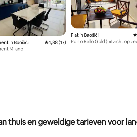
Flat in Baošići
G
Porto Bello Gold (uitzicht op ze
nt in Baošići
Gemiddelde beoordeling van 4,88 op 5, 17 r
4,88 (17)
zwembad, gezellig)
ent Milano
g van 4,86 op 5, 14 recensies
n thuis en geweldige tarieven voor lan