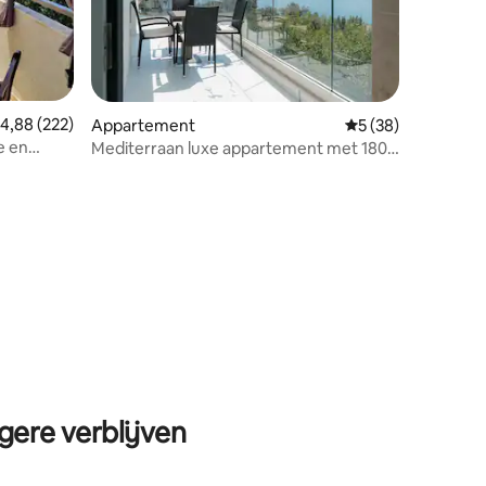
emiddelde beoordeling van 4,88 op 5, 222 recensies
4,88 (222)
Appartement
Gemiddelde beoorde
5 (38)
e en
Mediterraan luxe appartement met 180°
ecensies
uitzicht op zee
gere verblijven