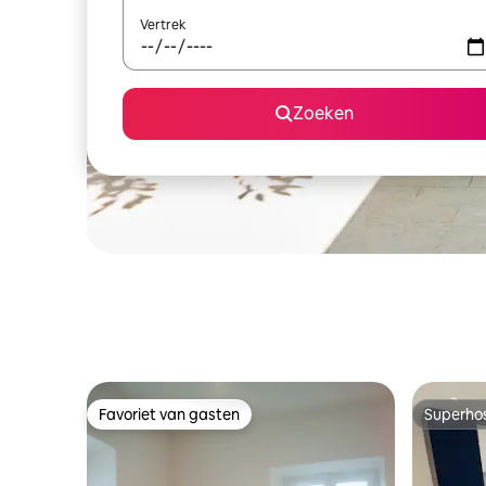
Vertrek
Zoeken
Favoriet van gasten
Superho
Favoriet van gasten
Superho