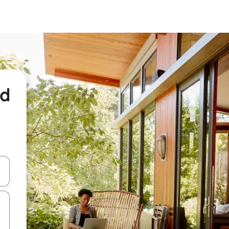
nd
een keuze met je de pijltjestoetsen omhoog en omlaag, óf door te tikk