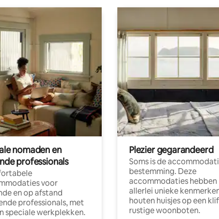
tale nomaden en
Plezier gegarandeerd
ende professionals
Soms is de accommodati
bestemming. Deze
ortabele
accommodaties hebben
mmodaties voor
allerlei unieke kenmerken
nde en op afstand
houten huisjes op een klif
nde professionals, met
rustige woonboten.
en speciale werkplekken.