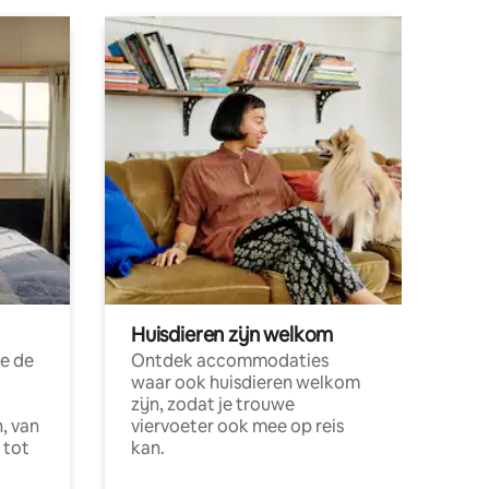
Huisdieren zijn welkom
e de
Ontdek accommodaties
waar ook huisdieren welkom
zijn, zodat je trouwe
, van
viervoeter ook mee op reis
 tot
kan.