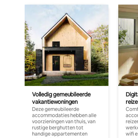
Volledig gemeubileerde
Digi
vakantiewoningen
reiz
Deze gemeubileerde
Comf
accommodaties hebben alle
acco
voorzieningen van thuis, van
reize
rustige berghutten tot
werke
handige appartementen
wifi 