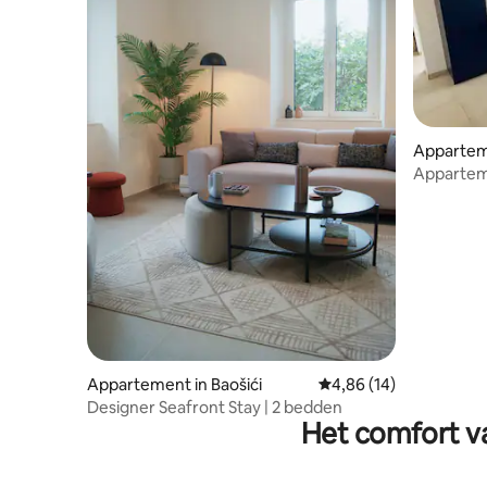
Apparteme
Appartem
Appartement in Baošići
Gemiddelde beoordelin
4,86 (14)
Designer Seafront Stay | 2 bedden
Het comfort va