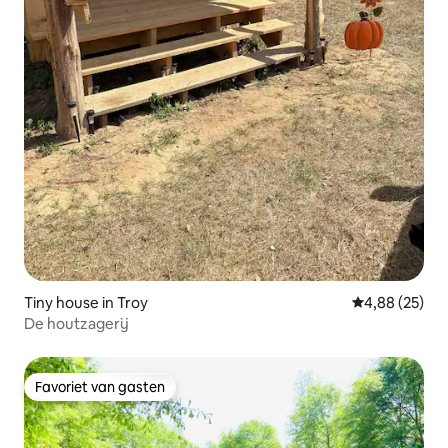
Tiny house in Troy
Gemiddelde be
4,88 (25)
De houtzagerij
Favoriet van gasten
Favoriet van gasten