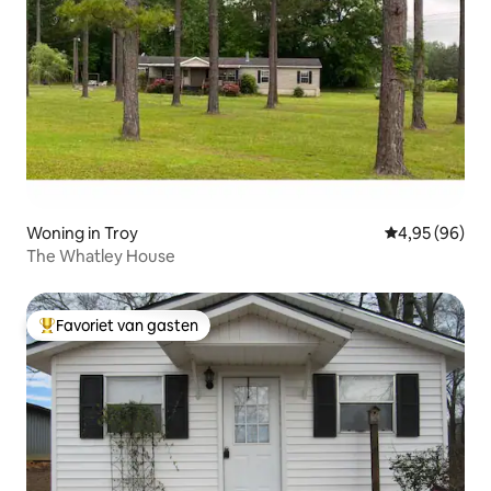
Woning in Troy
Gemiddelde be
4,95 (96)
The Whatley House
Favoriet van gasten
Topfavoriet van gasten