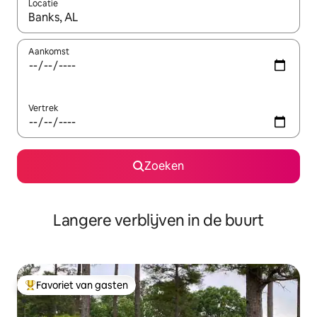
Locatie
Wanneer er resultaten beschikbaar zijn, maak je een keuze met 
Aankomst
Vertrek
Zoeken
Langere verblijven in de buurt
Favoriet van gasten
Topfavoriet van gasten