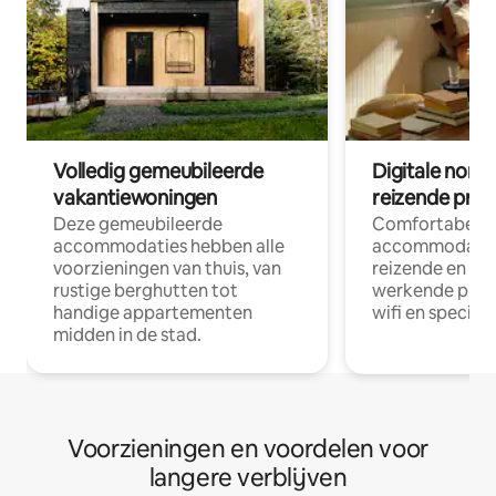
Volledig gemeubileerde
Digitale nom
vakantiewoningen
reizende prof
Deze gemeubileerde
Comfortabele
accommodaties hebben alle
accommodatie
voorzieningen van thuis, van
reizende en op
rustige berghutten tot
werkende profe
handige appartementen
wifi en special
midden in de stad.
Voorzieningen en voordelen voor
langere verblijven