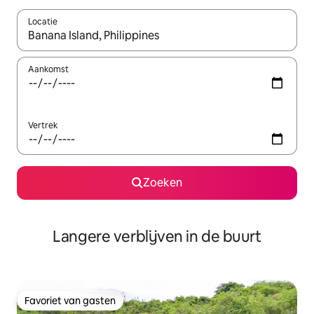
Locatie
Wanneer er resultaten beschikbaar zijn, maak je een keuze met 
Aankomst
Vertrek
Zoeken
Langere verblijven in de buurt
Favoriet van gasten
Favoriet van gasten