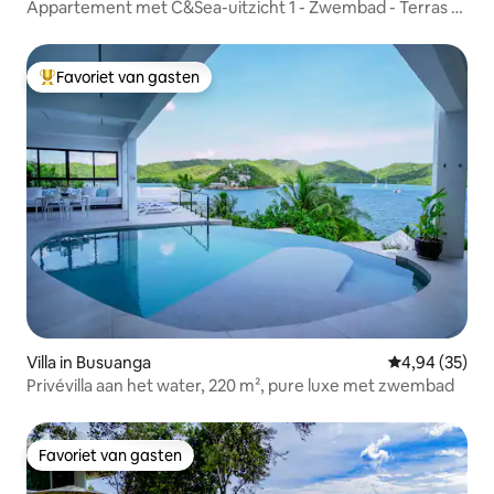
Appartement met C&Sea-uitzicht 1 - Zwembad - Terras -
Wifi Starlink
Favoriet van gasten
Topfavoriet van gasten
Villa in Busuanga
Gemiddelde be
4,94 (35)
Privévilla aan het water, 220 m², pure luxe met zwembad
Favoriet van gasten
Favoriet van gasten