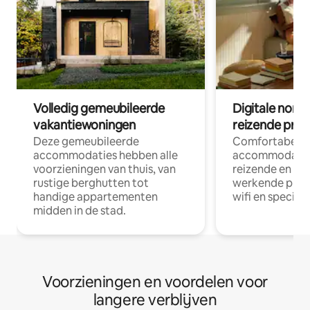
Volledig gemeubileerde
Digitale nom
vakantiewoningen
reizende prof
Deze gemeubileerde
Comfortabele
accommodaties hebben alle
accommodatie
voorzieningen van thuis, van
reizende en op
rustige berghutten tot
werkende profe
handige appartementen
wifi en special
midden in de stad.
Voorzieningen en voordelen voor
langere verblijven