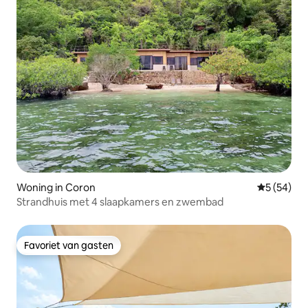
Woning in Coron
Gemiddelde
5 (54)
Strandhuis met 4 slaapkamers en zwembad
Favoriet van gasten
Favoriet van gasten