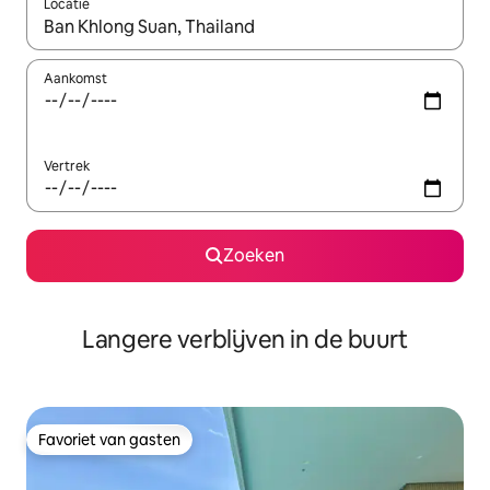
Locatie
Wanneer er resultaten beschikbaar zijn, maak je een keuze met 
Aankomst
Vertrek
Zoeken
Langere verblijven in de buurt
Favoriet van gasten
Favoriet van gasten