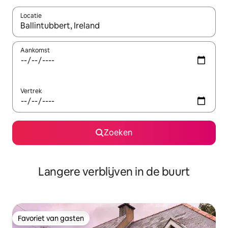
Locatie
Wanneer er resultaten beschikbaar zijn, maak je een keuze met 
Aankomst
Vertrek
Zoeken
Langere verblijven in de buurt
Favoriet van gasten
Favoriet van gasten