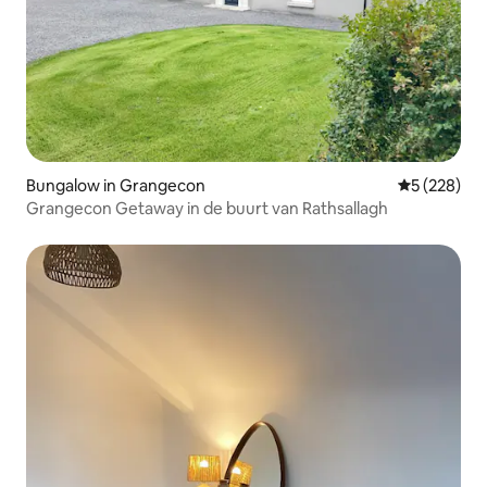
Bungalow in Grangecon
Gemiddelde 
5 (228)
Grangecon Getaway in de buurt van Rathsallagh