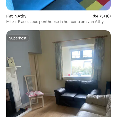
Flat in Athy
Gemiddelde b
4,75 (16)
Mick's Place. Luxe penthouse in het centrum van Athy.
Superhost
Superhost