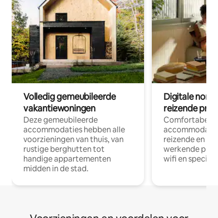
Volledig gemeubileerde
Digitale nom
vakantiewoningen
reizende prof
Deze gemeubileerde
Comfortabele
accommodaties hebben alle
accommodatie
voorzieningen van thuis, van
reizende en op
rustige berghutten tot
werkende profe
handige appartementen
wifi en special
midden in de stad.