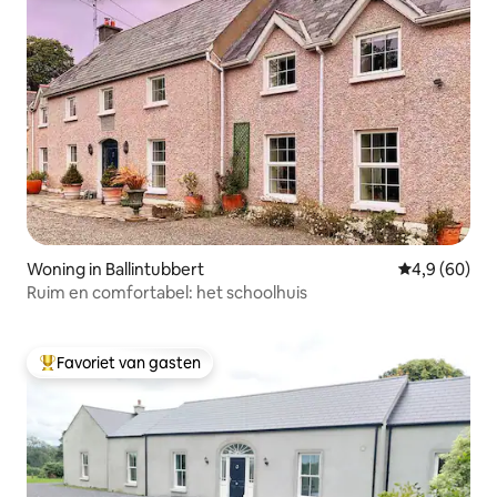
Woning in Ballintubbert
Gemiddelde b
4,9 (60)
Ruim en comfortabel: het schoolhuis
Favoriet van gasten
Topfavoriet van gasten